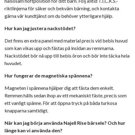
hälsosam höftposition för ditt barn. Följ alltid T.I.C.K.S.-
riktlinjerna för säker och bekväm bärning, och kontakta
gärna vår kundtjänst om du behöver ytterligare hjälp.
Hur kan jag justera nackstödet?
Det finns en extra panel med material precis vid bebis huvud
som kan vikas upp och fästas på insidan av remmarna.
Nackstödet bör nå upp till bebis öron och bör inte täcka hela
huvudet.
Hur fungerar de magnetiska spännena?
Magneten i spännena hjälper dig att fästa dem enkelt.
Remmen hålls sedan ihop av ett mekaniskt fäste, precis som
ett vanligt spänne. För att öppna tryck på båda turkosa
knapparna samtidigt.
När kan jag börja använda Najell Rise bärsele? Och hur
länge kan vi använda den?