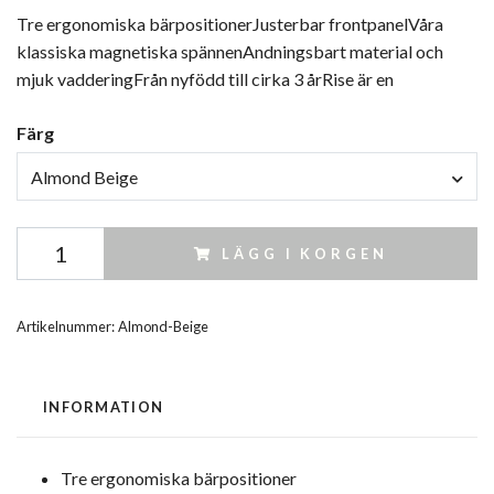
Tre ergonomiska bärpositionerJusterbar frontpanelVåra
klassiska magnetiska spännenAndningsbart material och
mjuk vadderingFrån nyfödd till cirka 3 årRise är en
Färg
Almond Beige
LÄGG I KORGEN
Artikelnummer:
Almond-Beige
INFORMATION
Tre ergonomiska bärpositioner