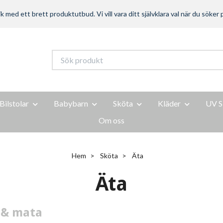
ed ett brett produktutbud. Vi vill vara ditt självklara val när du söker p
Bilstolar
Babybarn
Sköta
Kläder
UV S
Om oss
Hem
Sköta
Äta
Äta
 & mata