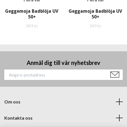
Geggemoja Badblöja UV
Geggamoja Badblöja UV
50+
50+
349 kr
349 kr
Anmäl dig till vår nyhetsbrev
Om oss
Kontakta oss