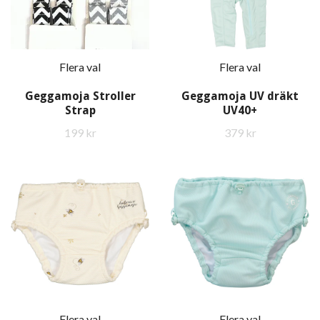
Flera val
Flera val
Geggamoja Stroller
Geggamoja UV dräkt
Strap
UV40+
199 kr
379 kr
Flera val
Flera val