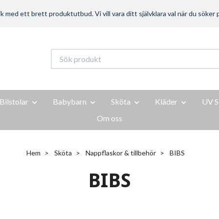
ed ett brett produktutbud. Vi vill vara ditt självklara val när du söker p
Bilstolar
Babybarn
Sköta
Kläder
UV S
Om oss
Hem
Sköta
Nappflaskor & tillbehör
BIBS
BIBS