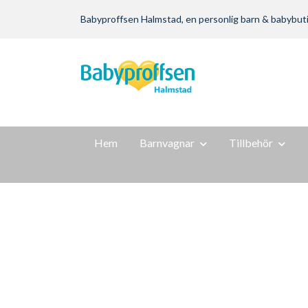
Babyproffsen Halmstad, en personlig barn & babybutik m
Hem
Barnvagnar
Tillbehör