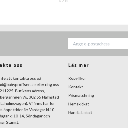
akta oss
Läs mer
nte att kontakta oss på
Köpvillkor
ad@babyproffsen.se
eller ring oss
Kontakt
211225. Butikens adress,
Prismatchning
bergsringen 96, 302 55 Halmstad
Laholmsvägen). Vi finns här för
Hemskickat
ra öppettider är: Vardagar kl.10-
Handla Lokalt
dagar kl.10-14, Söndagar och
gar Stängt.