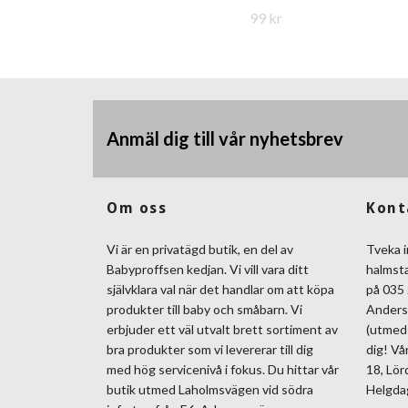
99 kr
Anmäl dig till vår nyhetsbrev
Om oss
Kont
Vi är en privatägd butik, en del av
Tveka i
Babyproffsen kedjan. Vi vill vara ditt
halmst
självklara val när det handlar om att köpa
på 035 
produkter till baby och småbarn. Vi
Anders
erbjuder ett väl utvalt brett sortiment av
(utmed 
bra produkter som vi levererar till dig
dig! Vå
med hög servicenivå i fokus. Du hittar vår
18, Lör
butik utmed Laholmsvägen vid södra
Helgda