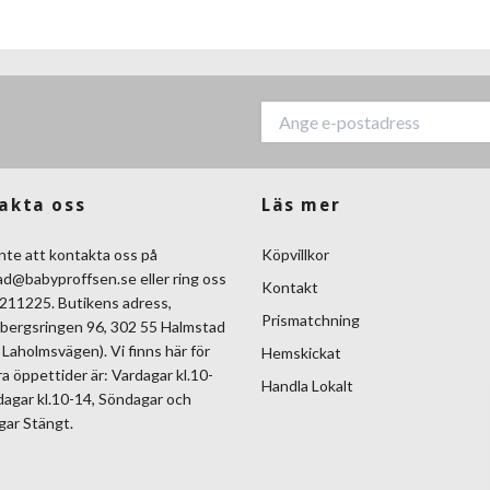
akta oss
Läs mer
nte att kontakta oss på
Köpvillkor
ad@babyproffsen.se
eller ring oss
Kontakt
211225. Butikens adress,
Prismatchning
bergsringen 96, 302 55 Halmstad
Laholmsvägen). Vi finns här för
Hemskickat
ra öppettider är: Vardagar kl.10-
Handla Lokalt
dagar kl.10-14, Söndagar och
gar Stängt.