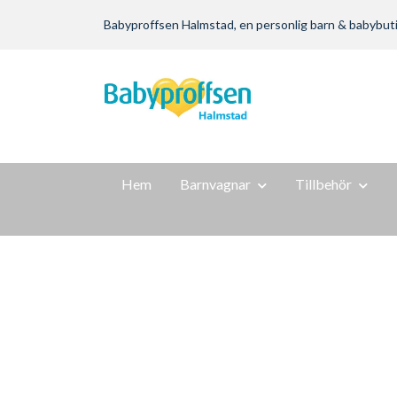
Babyproffsen Halmstad, en personlig barn & babybutik m
Hem
Barnvagnar
Tillbehör