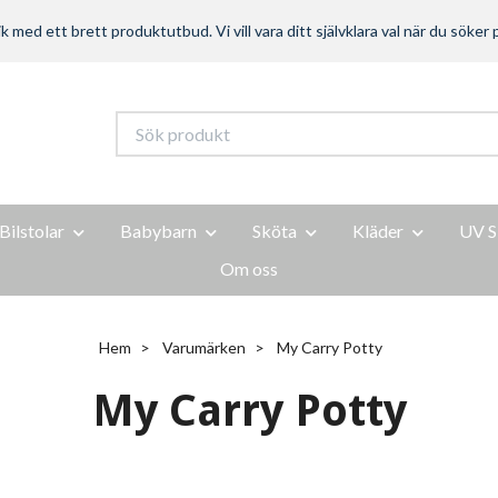
ed ett brett produktutbud. Vi vill vara ditt självklara val när du söker p
Bilstolar
Babybarn
Sköta
Kläder
UV S
Om oss
Hem
Varumärken
My Carry Potty
My Carry Potty