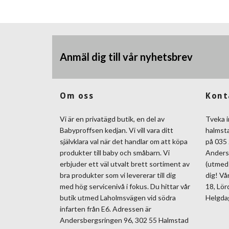
Anmäl dig till vår nyhetsbrev
Om oss
Kont
Vi är en privatägd butik, en del av
Tveka i
Babyproffsen kedjan. Vi vill vara ditt
halmst
självklara val när det handlar om att köpa
på 035 
produkter till baby och småbarn. Vi
Anders
erbjuder ett väl utvalt brett sortiment av
(utmed 
bra produkter som vi levererar till dig
dig! Vå
med hög servicenivå i fokus. Du hittar vår
18, Lör
butik utmed Laholmsvägen vid södra
Helgda
infarten från E6. Adressen är
Andersbergsringen 96, 302 55 Halmstad