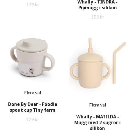
Whally - TINDRA -
179 kr
Pipmugg i silikon
159 kr
Flera val
Done By Deer - Foodie
Flera val
spout cup Tiny farm
Whally - MATILDA -
129 kr
Mugg med 2 sugrör i
silikon