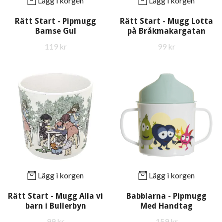
Lägg i korgen
Lägg i korgen
Rätt Start - Pipmugg
Rätt Start - Mugg Lotta
Bamse Gul
på Bråkmakargatan
119 kr
99 kr
Lägg i korgen
Lägg i korgen
Rätt Start - Mugg Alla vi
Babblarna - Pipmugg
barn i Bullerbyn
Med Handtag
99 kr
159 kr