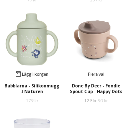
Lägg i korgen
Flera val
Babblarna - Silikonmugg
Done By Deer - Foodie
I Naturen
Spout Cup - Happy Dots
179 kr
129 kr
90 kr