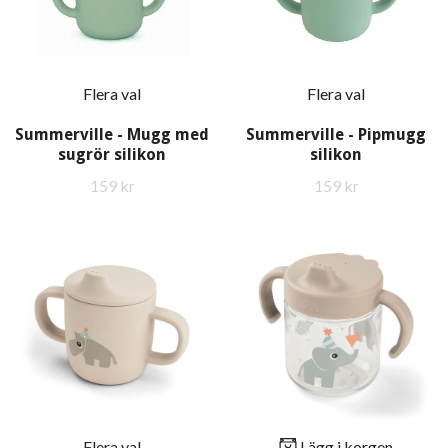
Flera val
Flera val
Summerville - Mugg med
Summerville - Pipmugg
sugrör silikon
silikon
159 kr
159 kr
Flera val
Lägg i korgen