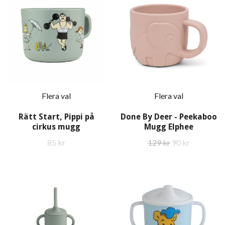
Flera val
Flera val
Rätt Start, Pippi på
Done By Deer - Peekaboo
cirkus mugg
Mugg Elphee
85 kr
129 kr
90 kr