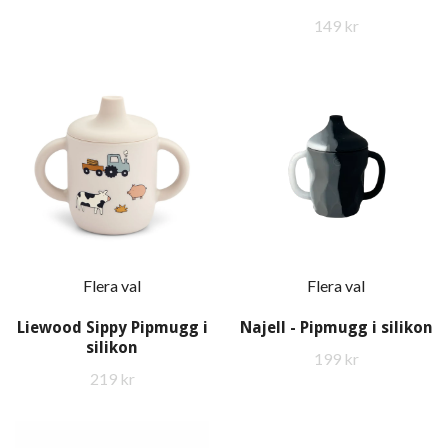
149 kr
Flera val
Flera val
Liewood Sippy Pipmugg i
Najell - Pipmugg i silikon
silikon
199 kr
219 kr