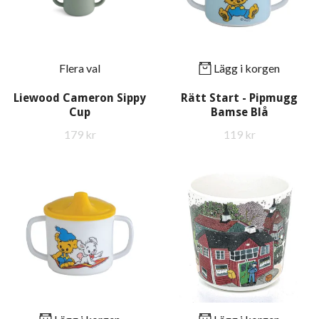
Flera val
Lägg i korgen
Liewood Cameron Sippy
Rätt Start - Pipmugg
Cup
Bamse Blå
179 kr
119 kr