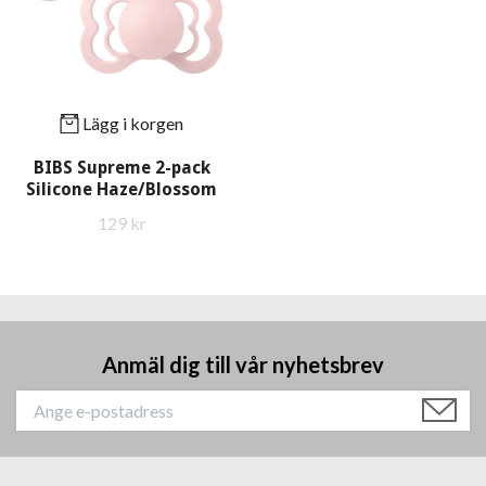
Lägg i korgen
BIBS Supreme 2-pack
Silicone Haze/Blossom
129 kr
Anmäl dig till vår nyhetsbrev