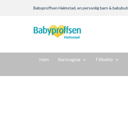
Babyproffsen Halmstad, en personlig barn & babybutik m
Hem
Barnvagnar
Tillbehör