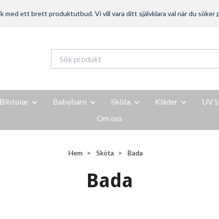
ed ett brett produktutbud. Vi vill vara ditt självklara val när du söker p
Bilstolar
Babybarn
Sköta
Kläder
UV S
Om oss
Hem
Sköta
Bada
Bada