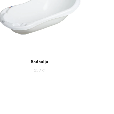
Badbalja
159 kr