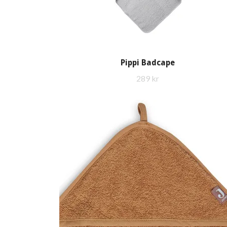
Pippi Badcape
289 kr