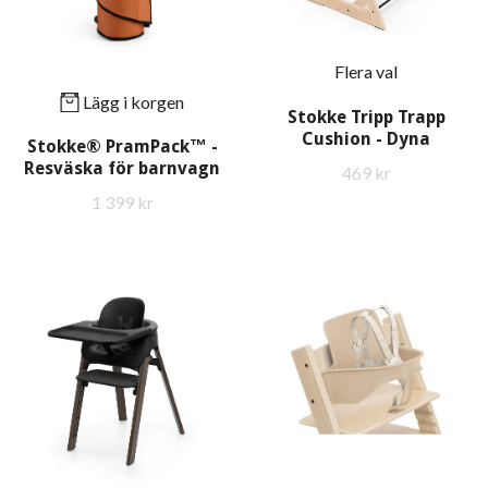
Flera val
Lägg i korgen
Stokke Tripp Trapp
Cushion - Dyna
Stokke® PramPack™ -
Resväska för barnvagn
469 kr
1 399 kr