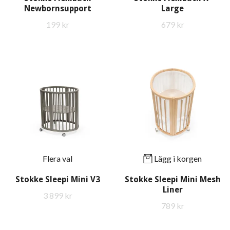
Newbornsupport
Large
199 kr
679 kr
Flera val
Lägg i korgen
Stokke Sleepi Mini V3
Stokke Sleepi Mini Mesh
Liner
3 899 kr
789 kr