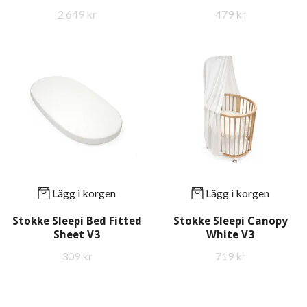
2 649 kr
479 kr
Lägg i korgen
Lägg i korgen
Stokke Sleepi Bed Fitted
Stokke Sleepi Canopy
Sheet V3
White V3
309 kr
719 kr