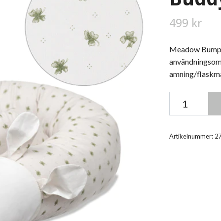
499 kr
Meadow Bumper
användningsom
amning/flaskma
Artikelnummer:
2