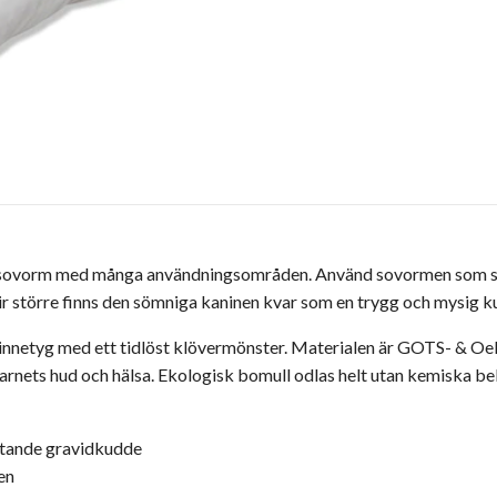
sovorm med många användningsområden. Använd sovormen som stö
r större finns den sömniga kaninen kvar som en trygg och mysig k
innetyg med ett tidlöst klövermönster. Materialen är GOTS- & Oek
barnets hud och hälsa. Ekologisk bomull odlas helt utan kemiska
stande gravidkudde
en