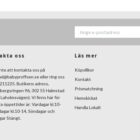
akta oss
Läs mer
nte att kontakta oss på
Köpvillkor
ad@babyproffsen.se
eller ring oss
Kontakt
211225. Butikens adress,
Prismatchning
bergsringen 96, 302 55 Halmstad
Laholmsvägen). Vi finns här för
Hemskickat
ra öppettider är: Vardagar kl.10-
Handla Lokalt
dagar kl.10-14, Söndagar och
gar Stängt.