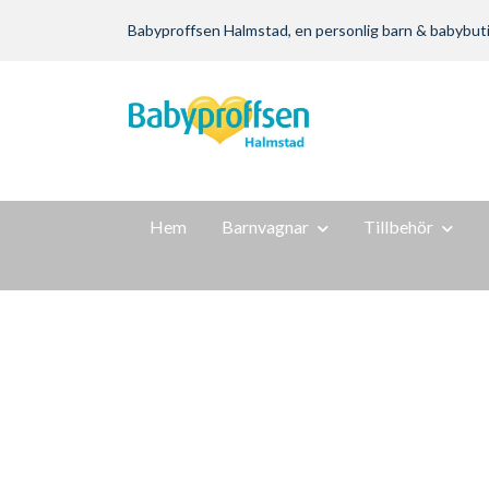
Babyproffsen Halmstad, en personlig barn & babybutik m
Hem
Barnvagnar
Tillbehör