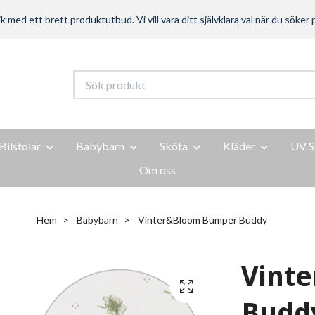
ed ett brett produktutbud. Vi vill vara ditt självklara val när du söker p
Bilstolar
Babybarn
Sköta
Kläder
UV S
Om oss
Hem
Babybarn
Vinter&Bloom Bumper Buddy
Vint
Budd