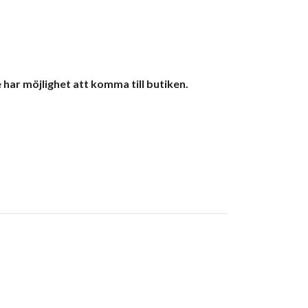
 har möjlighet att komma till butiken.
Muslinfilt 2
239 kr