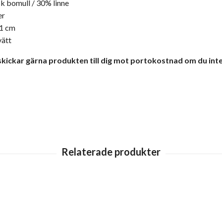
k bomull / 30% linne
er
21 cm
vätt
 skickar gärna produkten till dig mot portokostnad om du inte