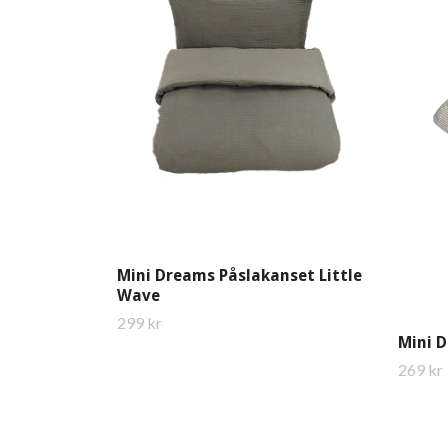
Mini Dreams Påslakanset Little
Wave
299 kr
Mini D
269 kr