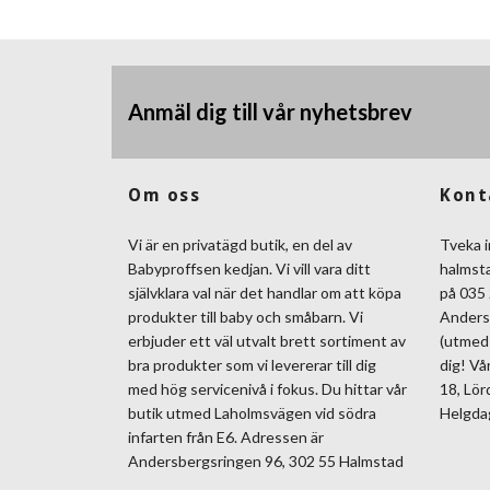
Anmäl dig till vår nyhetsbrev
Om oss
Kont
Vi är en privatägd butik, en del av
Tveka i
Babyproffsen kedjan. Vi vill vara ditt
halmst
självklara val när det handlar om att köpa
på 035 
produkter till baby och småbarn. Vi
Anders
erbjuder ett väl utvalt brett sortiment av
(utmed 
bra produkter som vi levererar till dig
dig! Vå
med hög servicenivå i fokus. Du hittar vår
18, Lör
butik utmed Laholmsvägen vid södra
Helgda
infarten från E6. Adressen är
Andersbergsringen 96, 302 55 Halmstad