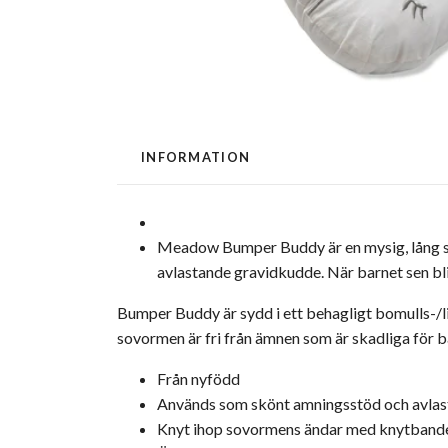
INFORMATION
Meadow Bumper Buddy är en mysig, lång 
avlastande gravidkudde. När barnet sen bli
Bumper Buddy är sydd i ett behagligt bomulls-/l
sovormen är fri från ämnen som är skadliga för 
Från nyfödd
Används som skönt amningsstöd och avla
Knyt ihop sovormens ändar med knytband