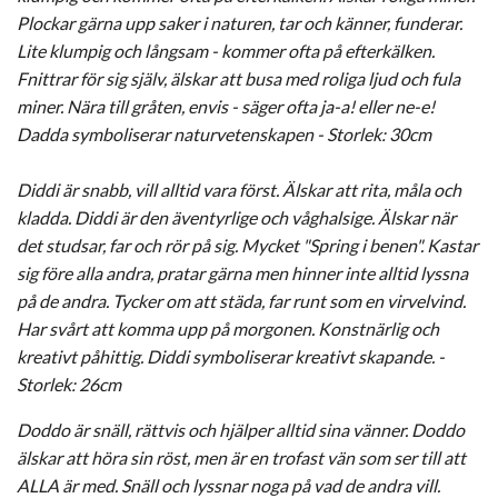
Plockar gärna upp saker i naturen, tar och känner, funderar.
Lite klumpig och långsam - kommer ofta på efterkälken.
Fnittrar för sig själv, älskar att busa med roliga ljud och fula
miner. Nära till gråten, envis - säger ofta ja-a! eller ne-e!
Dadda symboliserar naturvetenskapen - Storlek: 30cm
Diddi är snabb, vill alltid vara först. Älskar att rita, måla och
kladda. Diddi är den äventyrlige och våghalsige. Älskar när
det studsar, far och rör på sig. Mycket "Spring i benen". Kastar
sig före alla andra, pratar gärna men hinner inte alltid lyssna
på de andra. Tycker om att städa, far runt som en virvelvind.
Har svårt att komma upp på morgonen. Konstnärlig och
kreativt påhittig. Diddi symboliserar kreativt skapande. -
Storlek: 26cm
Doddo är snäll, rättvis och hjälper alltid sina vänner. Doddo
älskar att höra sin röst, men är en trofast vän som ser till att
ALLA är med. Snäll och lyssnar noga på vad de andra vill.