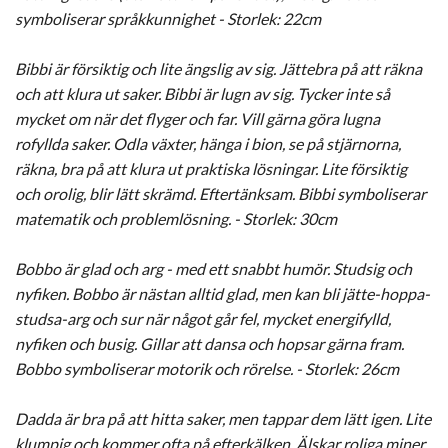
symboliserar språkkunnighet - Storlek: 22cm
Bibbi är försiktig och lite ängslig av sig. Jättebra på att räkna
och att klura ut saker. Bibbi är lugn av sig. Tycker inte så
mycket om när det flyger och far. Vill gärna göra lugna
rofyllda saker. Odla växter, hänga i bion, se på stjärnorna,
räkna, bra på att klura ut praktiska lösningar. Lite försiktig
och orolig, blir lätt skrämd. Eftertänksam. Bibbi symboliserar
matematik och problemlösning. - Storlek: 30cm
Bobbo är glad och arg - med ett snabbt humör. Studsig och
nyfiken. Bobbo är nästan alltid glad, men kan bli jätte-hoppa-
studsa-arg och sur när något går fel, mycket energifylld,
nyfiken och busig. Gillar att dansa och hopsar gärna fram.
Bobbo symboliserar motorik och rörelse. - Storlek: 26cm
Dadda är bra på att hitta saker, men tappar dem lätt igen. Lite
klumpig och kommer ofta på efterkälken. Älskar roliga miner.