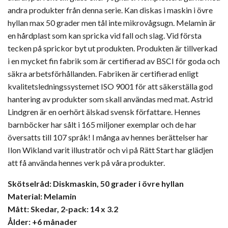
andra produkter från denna serie. Kan diskas i maskin i övre
hyllan max 50 grader men tål inte mikrovågsugn. Melamin är
en hårdplast som kan spricka vid fall och slag. Vid första
tecken på sprickor byt ut produkten. Produkten är tillverkad
i en mycket fin fabrik som är certifierad av BSCI för goda och
säkra arbetsförhållanden. Fabriken är certifierad enligt
kvalitetsledningssystemet ISO 9001 för att säkerställa god
hantering av produkter som skall användas med mat. Astrid
Lindgren är en oerhört älskad svensk författare. Hennes
barnböcker har sålt i 165 miljoner exemplar och de har
översatts till 107 språk! I många av hennes berättelser har
Ilon Wikland varit illustratör och vi på Rätt Start har glädjen
att få använda hennes verk på våra produkter.
Skötselråd: Diskmaskin, 50 grader i övre hyllan
Material: Melamin
Mått: Skedar, 2-pack: 14 x 3.2
Ålder: +6 månader