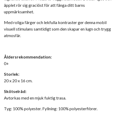
äpplet rör sig graciöst för att fånga ditt barns
uppmärksamhet.
Med roliga färger och lekfulla kontraster ger denna mobil
visuell stimulans samtidigt som den skapar en lugn och trygg
atmosfär.
Åldersrekommendation:
0+
Storlek:
20 x 20 x 16 cm.
Skötselråd:
Avtorkas med en mjuk fuktig trasa.
Tyg: 100% polyester. Fyllning: 100% polyesterfibrer.