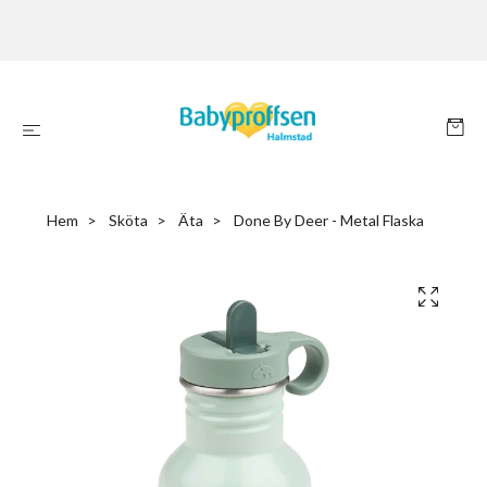
Hem
Sköta
Äta
Done By Deer - Metal Flaska