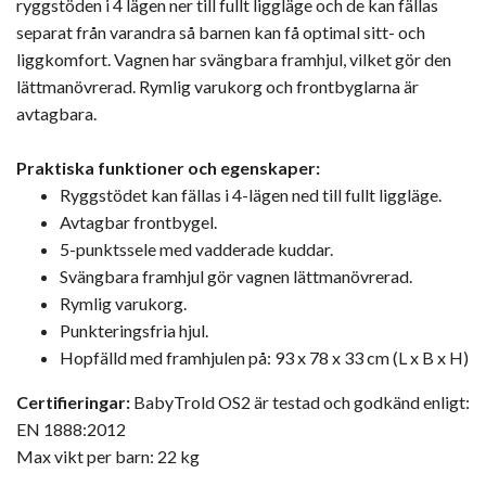
ryggstöden i 4 lägen ner till fullt liggläge och de kan fällas
separat från varandra så barnen kan få optimal sitt- och
liggkomfort. Vagnen har svängbara framhjul, vilket gör den
lättmanövrerad. Rymlig varukorg och frontbyglarna är
avtagbara.
Praktiska funktioner och egenskaper:
Ryggstödet kan fällas i 4-lägen ned till fullt liggläge.
Avtagbar frontbygel.
5-punktssele med vadderade kuddar.
Svängbara framhjul gör vagnen lättmanövrerad.
Rymlig varukorg.
Punkteringsfria hjul.
Hopfälld med framhjulen på: 93 x 78 x 33 cm (L x B x H)
Certifieringar:
BabyTrold OS2 är testad och godkänd enligt:
EN 1888:2012
Max vikt per barn: 22 kg