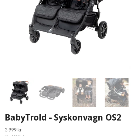
BabyTrold - Syskonvagn OS2
3 999 kr