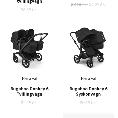
tvillingvagn
23 687 kr
21 999 kr
26 699 kr
Flera val
Flera val
Bugaboo Donkey 6
Bugaboo Donkey 6
Tvillingvagn
Syskonvagn
22 499 kr
20 699 kr