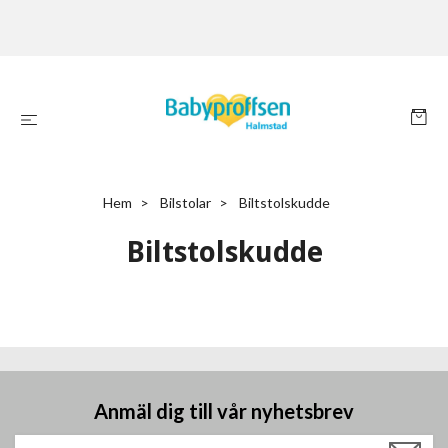
Hem
Bilstolar
Biltstolskudde
Biltstolskudde
Anmäl dig till vår nyhetsbrev