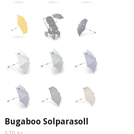
Bugaboo Solparasoll
570 kr