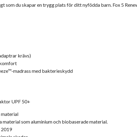
t som du skapar en trygg plats för ditt nyfödda barn. Fox 5 Renew
daptrar krävs)
 komfort
reeze™-madrass med bakterieskydd
faktor UPF 50+
a material
na material som aluminium och biobaserade material.
n 2019
nimala skador