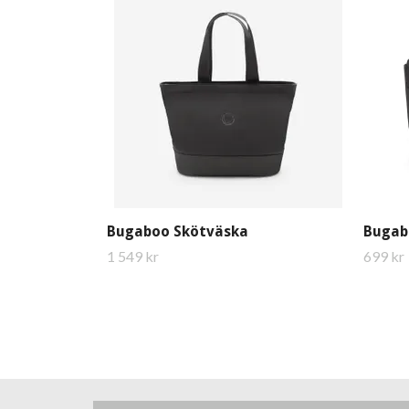
Bugaboo Skötväska
Bugab
1 549 kr
699 kr