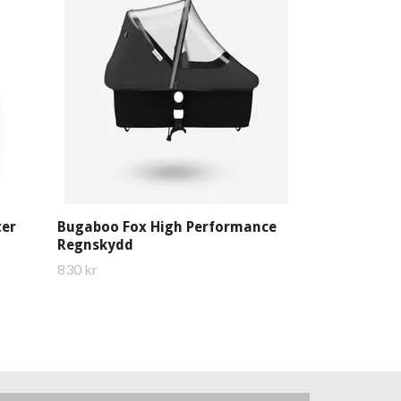
Bugaboo Fox 
liggdel
239 kr
ter
Bugaboo Fox High Performance
Regnskydd
830 kr