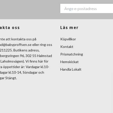
akta oss
Läs mer
nte att kontakta oss på
Köpvillkor
ad@babyproffsen.se
eller ring oss
Kontakt
211225. Butikens adress,
Prismatchning
bergsringen 96, 302 55 Halmstad
Laholmsvägen). Vi finns här för
Hemskickat
ra öppettider är: Vardagar kl.10-
Handla Lokalt
dagar kl.10-14, Söndagar och
gar Stängt.