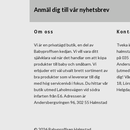
Anmäl dig till vår nyhetsbrev
Om oss
Kont
Vi är en privatägd butik, en del av
Tveka i
Babyproffsen kedjan. Vi vill vara ditt
halmst
självklara val när det handlar om att köpa
på 035 
produkter till baby och småbarn. Vi
Anders
erbjuder ett väl utvalt brett sortiment av
(utmed 
bra produkter som vi levererar till dig
dig! Vå
med hög servicenivå i fokus. Du hittar vår
18, Lör
butik utmed Laholmsvägen vid södra
Helgda
infarten från E6. Adressen är
Andersbergsringen 96, 302 55 Halmstad
© 2026 Babyproffsen Halmstad