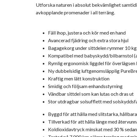
Utforska naturen i absolut bekvämlighet samtidig
avkopplande promenader i all terräng.
Fäll ihop, justera och kör med en hand
Avancerad fjädring och extra stora hjul
Bagagekorg under sittdelen rymmer 10 kg
Kompatibel med babyskydd/bilbarnstol (a
Rymlig ergonomisk liggdel för överlägsen
Ny dubbelsidig luftgenomsläpplig PureB
Kraftig men lätt konstruktion
Smidig och följsam enhandsstyrning
Vändbar sittdel som kan lutas och dras ut
Stor utdragbar solsufflett med solskydds
Byggd för att hålla med slitstarka, hållbar
Tillverkad för att hålla länge med återvun
Koldioxidavtryck minskat med 30 % seda
Testad på 7 000 km ojämn terräng med mi