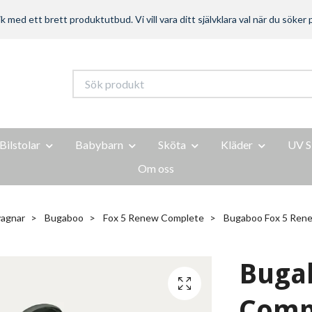
ed ett brett produktutbud. Vi vill vara ditt självklara val när du söker p
Bilstolar
Babybarn
Sköta
Kläder
UV S
Om oss
agnar
Bugaboo
Fox 5 Renew Complete
Bugaboo Fox 5 Ren
Buga
Comp