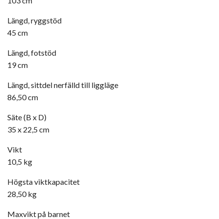
103 cm
Längd, ryggstöd
45 cm
Längd, fotstöd
19 cm
Längd, sittdel nerfälld till liggläge
86,50 cm
Säte (B x D)
35 x 22,5 cm
Vikt
10,5 kg
Högsta viktkapacitet
28,50 kg
Maxvikt på barnet