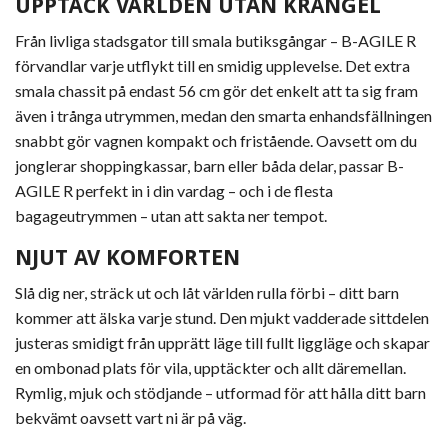
UPPTÄCK VÄRLDEN UTAN KRÅNGEL
Från livliga stadsgator till smala butiksgångar –
B-AGILE R
förvandlar varje utflykt till en smidig upplevelse. Det extra
smala chassit på endast 56 cm gör det enkelt att ta sig fram
även i trånga utrymmen, medan den smarta enhandsfällningen
snabbt gör vagnen kompakt och fristående. Oavsett om du
jonglerar shoppingkassar, barn eller båda delar, passar
B-
AGILE R
perfekt in i din vardag – och i de flesta
bagageutrymmen – utan att sakta ner tempot.
NJUT AV KOMFORTEN
Slå dig ner, sträck ut och låt världen rulla förbi – ditt barn
kommer att älska varje stund. Den mjukt vadderade sittdelen
justeras smidigt från upprätt läge till fullt liggläge och skapar
en ombonad plats för vila, upptäckter och allt däremellan.
Rymlig, mjuk och stödjande – utformad för att hålla ditt barn
bekvämt oavsett vart ni är på väg.