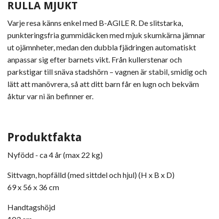
RULLA MJUKT
Varje resa känns enkel med
B-AGILE R
. De slitstarka,
punkteringsfria gummidäcken med mjuk skumkärna jämnar
ut ojämnheter, medan den dubbla fjädringen automatiskt
anpassar sig efter barnets vikt. Från kullerstenar och
parkstigar till snäva stadshörn – vagnen är stabil, smidig och
lätt att manövrera, så att ditt barn får en lugn och bekväm
åktur var ni än befinner er.
Produktfakta
Nyfödd - ca 4 år (max 22 kg)
Sittvagn, hopfälld (med sittdel och hjul) (H x B x D)
69 x 56 x 36 cm
Handtagshöjd