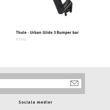
Thule - Urban Glide 3 Bumper bar
Thule Charm 
479 kr
Kontakta butiken
Sociala medier