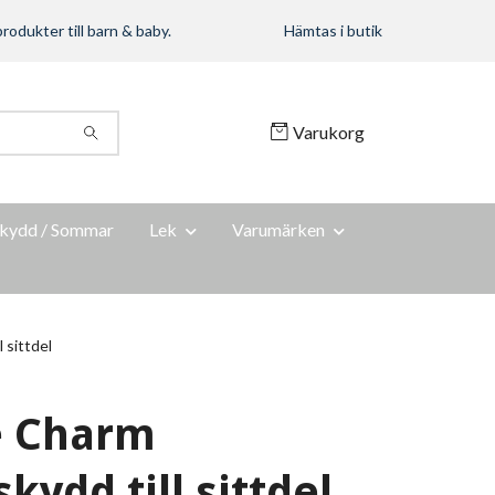
rodukter till barn & baby.
Hämtas i butik
Varukorg
kydd / Sommar
Lek
Varumärken
 sittdel
e Charm
kydd till sittdel