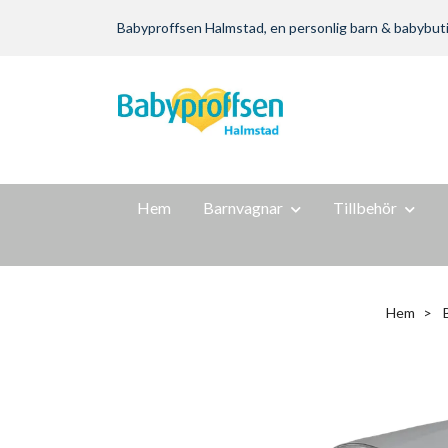
Babyproffsen Halmstad, en personlig barn & babybutik m
Hem
Barnvagnar
Tillbehör
Hem