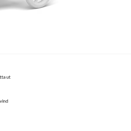
tta ut
vind