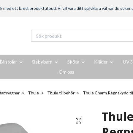
ed ett brett produktutbud. Vi vill vara ditt självklara val när du söker p
Bilstolar
Babybarn
Sköta
Kläder
UV S
Om oss
Barnvagnar
Thule
Thule tillbehör
Thule Charm Regnskydd till
Thul
Regns