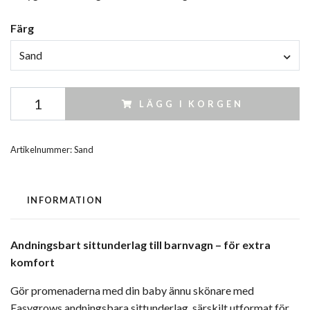
Färg
Sand
LÄGG I KORGEN
Artikelnummer:
Sand
INFORMATION
Andningsbart sittunderlag till barnvagn – för extra
komfort
Gör promenaderna med din baby ännu skönare med
Easygrows andningsbara sittunderlag, särskilt utformat för