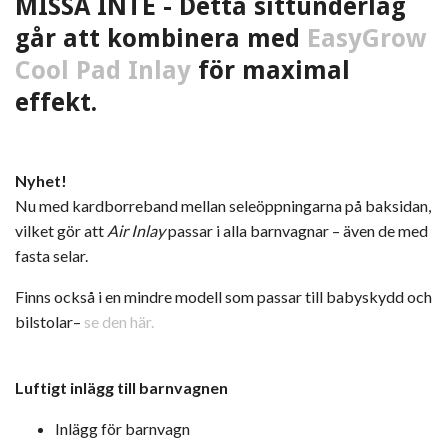
MISSA INTE - Detta sittunderlag
går att kombinera med
EasyGrow
Cool Pad Inlay
för maximal
effekt.
Nyhet!
Nu med kardborreband mellan seleöppningarna på baksidan,
vilket gör att
Air Inlay
passar i alla barnvagnar – även de med
fasta selar.
Finns också i en mindre modell som passar till babyskydd och
bilstolar–
se den här.
Luftigt inlägg till barnvagnen
Inlägg för barnvagn