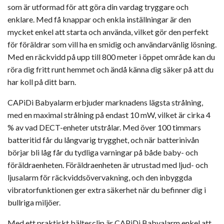
som är utformad för att göra din vardag tryggare och
enklare. Med få knappar och enkla inställningar är den
mycket enkel att starta och använda, vilket gör den perfekt
för föräldrar som vill ha en smidig och användarvänlig lösning.
Med en räckvidd på upp till 800 meter i öppet område kan du
röra dig fritt runt hemmet och ändå känna dig säker på att du
har koll på ditt barn.
CAPiDi Babyalarm erbjuder marknadens lägsta strålning,
med en maximal strålning på endast 10 mW, vilket är cirka 4
% av vad DECT-enheter utstrålar. Med över 100 timmars
batteritid får du långvarig trygghet, och när batterinivån
börjar bli låg får du tydliga varningar på både baby- och
föräldraenheten. Föräldraenheten är utrustad med ljud- och
ljusalarm för räckviddsövervakning, och den inbyggda
vibratorfunktionen ger extra säkerhet när du befinner dig i
bullriga miljöer.
Med ett praktiskt bältesclip är CAPiDi Babyalarm enkel att