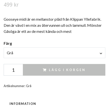
499 kr
Gooseye midi är en mellanstor pläd från Klippan Yllefabrik.
Den är vävd i en mix av återvunnen ull och lammull. Mönster
Gåsöga är ett av de mest kända och mest
Färg
Grå
LÄGG I KORGEN
Artikelnummer:
Grå
INFORMATION