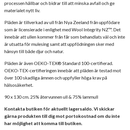
processen hållbar och bidrar till att minska avfall och ge
materialet nytt liv.
Pläden är tillverkad av ull från Nya Zeeland från uppfödare
som är licensierade i enlighet med Wool Integrity NZ™. Det
innebär att ullen kommer från får som behandlats väl och inte
är utsatta för mulesing samt att uppfödningen sker med
hänsyn till både djur och natur.
Pläden är även OEKO-TEX® Standard 100-certifierad.
OEKO-TEX-certifieringen innebär att pläden är testad mot
över 100 skadliga ämnen och uppfyller höga krav på
hälsosäkerhet.
90 x 130 cm. 25% återvunnen ull & 75% lammull
Kontakta butiken för aktuellt lagersaldo. Vi skickar
gärna produkten till dig mot portokostnad om du inte
har möjlighet att komma till butiken.