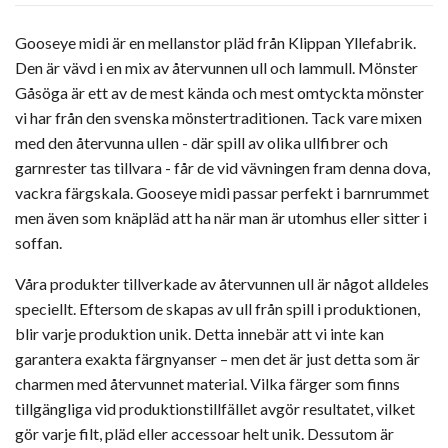
Gooseye midi är en mellanstor pläd från Klippan Yllefabrik.
Den är vävd i en mix av återvunnen ull och lammull. Mönster
Gåsöga är ett av de mest kända och mest omtyckta mönster
vi har från den svenska mönstertraditionen. Tack vare mixen
med den återvunna ullen - där spill av olika ullfibrer och
garnrester tas tillvara - får de vid vävningen fram denna dova,
vackra färgskala. Gooseye midi passar perfekt i barnrummet
men även som knäpläd att ha när man är utomhus eller sitter i
soffan.
Våra produkter tillverkade av återvunnen ull är något alldeles
speciellt. Eftersom de skapas av ull från spill i produktionen,
blir varje produktion unik. Detta innebär att vi inte kan
garantera exakta färgnyanser – men det är just detta som är
charmen med återvunnet material. Vilka färger som finns
tillgängliga vid produktionstillfället avgör resultatet, vilket
gör varje filt, pläd eller accessoar helt unik. Dessutom är