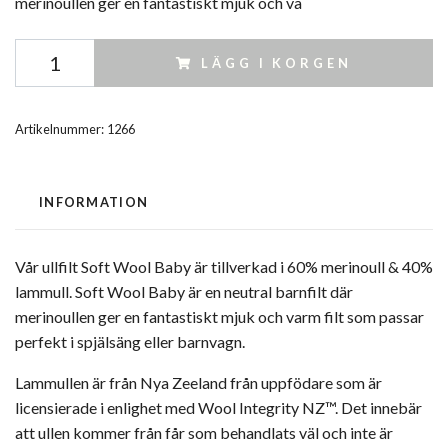
merinoullen ger en fantastiskt mjuk och va
LÄGG I KORGEN
Artikelnummer:
1266
INFORMATION
Vår ullfilt Soft Wool Baby är tillverkad i 60% merinoull & 40%
lammull. Soft Wool Baby är en neutral barnfilt där
merinoullen ger en fantastiskt mjuk och varm filt som passar
perfekt i spjälsäng eller barnvagn.
Lammullen är från Nya Zeeland från uppfödare som är
licensierade i enlighet med Wool Integrity NZ™. Det innebär
att ullen kommer från får som behandlats väl och inte är