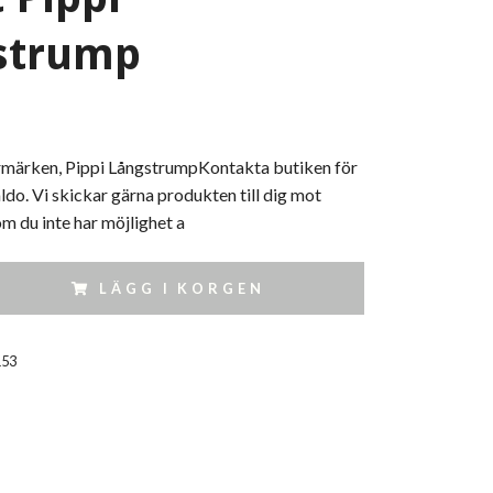
strump
rmärken, Pippi LångstrumpKontakta butiken för
aldo. Vi skickar gärna produkten till dig mot
 du inte har möjlighet a
LÄGG I KORGEN
153