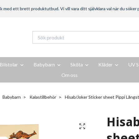
ed ett brett produktutbud. Vi vill vara ditt självklara val när du söker p
Bilstolar
Babybarn
Sköta
Kläder
UV S
Om oss
Babybarn
Kalastillbehör
Hisab/Joker Sticker sheet Pippi Lång
Hisab
sheet