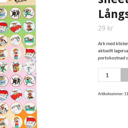
Lång
29 kr
Ark med kliste
aktuellt lagers
portokostnad om
Artikelnummer:
1