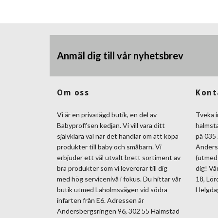
Anmäl dig till vår nyhetsbrev
Om oss
Kont
Vi är en privatägd butik, en del av
Tveka i
Babyproffsen kedjan. Vi vill vara ditt
halmst
självklara val när det handlar om att köpa
på 035 
produkter till baby och småbarn. Vi
Anders
erbjuder ett väl utvalt brett sortiment av
(utmed 
bra produkter som vi levererar till dig
dig! Vå
med hög servicenivå i fokus. Du hittar vår
18, Lör
butik utmed Laholmsvägen vid södra
Helgda
infarten från E6. Adressen är
Andersbergsringen 96, 302 55 Halmstad