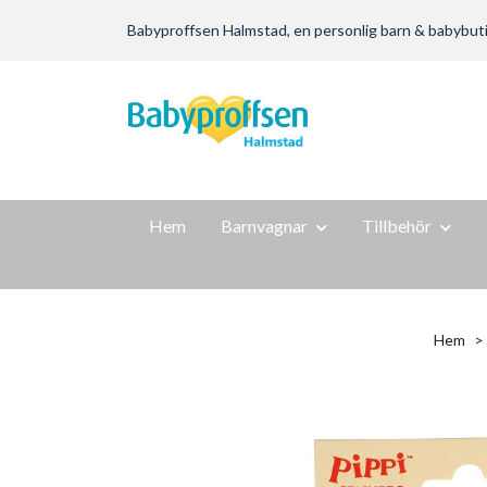
Babyproffsen Halmstad, en personlig barn & babybutik m
Hem
Barnvagnar
Tillbehör
Hem