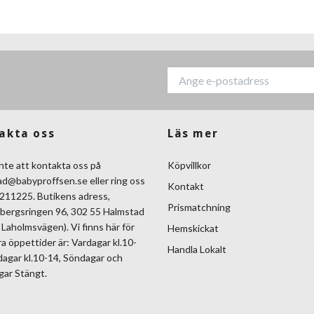
akta oss
Läs mer
nte att kontakta oss på
Köpvillkor
ad@babyproffsen.se
eller ring oss
Kontakt
211225. Butikens adress,
Prismatchning
bergsringen 96, 302 55 Halmstad
Laholmsvägen). Vi finns här för
Hemskickat
ra öppettider är: Vardagar kl.10-
Handla Lokalt
dagar kl.10-14, Söndagar och
gar Stängt.