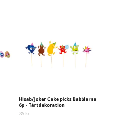
Hisab/Joker 
Långstrump 3
Servetter
45 kr
Hisab/Joker Cake picks Babblarna
6p - Tårtdekoration
35 kr