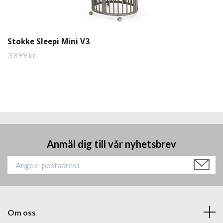
Stokke Sleepi Mini V3
3 899 kr
Anmäl dig till vår nyhetsbrev
Om oss