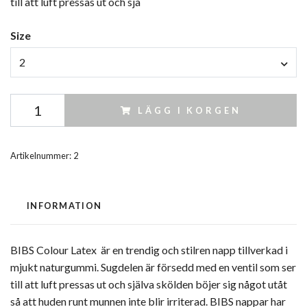
till att luft pressas ut och sjä
Size
2
LÄGG I KORGEN
Artikelnummer:
2
INFORMATION
BIBS Colour Latex är en trendig och stilren napp tillverkad i
mjukt naturgummi. Sugdelen är försedd med en ventil som ser
till att luft pressas ut och själva skölden böjer sig något utåt
så att huden runt munnen inte blir irriterad. BIBS nappar har