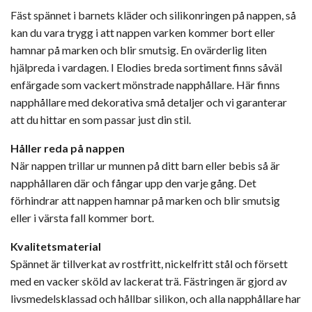
Fäst spännet i barnets kläder och silikonringen på nappen, så
kan du vara trygg i att nappen varken kommer bort eller
hamnar på marken och blir smutsig. En ovärderlig liten
hjälpreda i vardagen. I Elodies breda sortiment finns såväl
enfärgade som vackert mönstrade napphållare. Här finns
napphållare med dekorativa små detaljer och vi garanterar
att du hittar en som passar just din stil.
Håller reda på nappen
När nappen trillar ur munnen på ditt barn eller bebis så är
napphållaren där och fångar upp den varje gång. Det
förhindrar att nappen hamnar på marken och blir smutsig
eller i värsta fall kommer bort.
Kvalitetsmaterial
Spännet är tillverkat av rostfritt, nickelfritt stål och försett
med en vacker sköld av lackerat trä. Fästringen är gjord av
livsmedelsklassad och hållbar silikon, och alla napphållare har