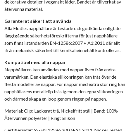
dekorativa detaljer i veganskt läder. Bandet är tillverkat av
återvunna material.
Garanterat säkert att använda
Alla Elodies napphållare är testade och godkända enligt de
långtgående säkerhetsföreskrifterna för just napphållare
som finns i standarden EN-12586:2007 + A1:2011 där allt
ifrån mekanisk säkerhet till kemikalieinnehåll kontrolleras.
Kompatibel med alla nappar
Napphållaren kan användas med nappar även från andra
varumärken. Den elastiska silikonringen kan träs över de
flesta modeller av nappar. För nappar med extra stor ring kan
napphållarens metallclip träs igenom den egna silikonringen
och därmed skapa en loop genom ringen på nappen.
Material:
Clip: Lackerat trä, Nickelfritt stål | Band: 100%
Återvunnen polyester | Ring: Silikon
Certifieringar:
SS-EN 12586.2007+A1.2011, Nickel Tested,