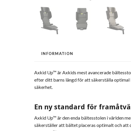
INFORMATION
Axkid Up™ är Axkids mest avancerade bältesstol n
efter ditt barns längd för att säkerställa optima
säkerhet.
En ny standard för framåtv
Axkid Up™ är den enda bältesstolen i världen med 
säkerställer att bältet placeras optimalt och at