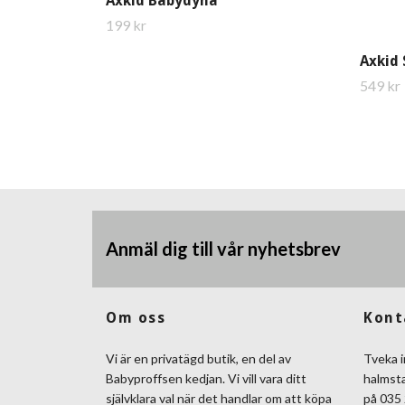
Axkid Babydyna
199 kr
Axkid
549 kr
Anmäl dig till vår nyhetsbrev
Om oss
Kont
Vi är en privatägd butik, en del av
Tveka i
Babyproffsen kedjan. Vi vill vara ditt
halmst
självklara val när det handlar om att köpa
på 035 