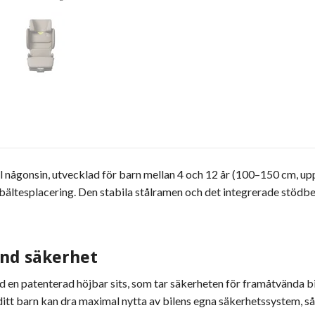
ågonsin, utvecklad för barn mellan 4 och 12 år (100–150 cm, upp t
l bältesplacering. Den stabila stålramen och det integrerade stödbe
änd säkerhet
en patenterad höjbar sits, som tar säkerheten för framåtvända bils
t ditt barn kan dra maximal nytta av bilens egna säkerhetssystem,