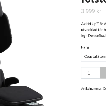
3 999 kr
Axkid Up™ är A
utvecklad för b
kg). Den unika,
Färg
Coastal Stor
Artikelnummer:
Co