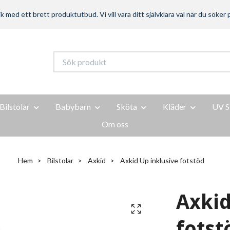
ed ett brett produktutbud. Vi vill vara ditt självklara val när du söker p
Bilstolar
Babybarn
Sköta
Kläder
UV S
Om oss
Hem
Bilstolar
Axkid
Axkid Up inklusive fotstöd
Axkid
fotst