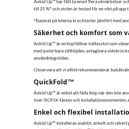
Axkid Up™ har fått ta emot flera utmärkelser oc
till 25 %* och stolen är testad för en vikt på upp ti
*Baserat på interna krocktester jämfört med and
Säkerhet och komfort som v
Axkid Up™ är en hopfällbar bältesstol som växer
med justerbara sitthöjden, avtagbara sidokrocks
användningstiden.
Observera att vi alltid rekommenderar bakåtvänd 
QuickFold™
Axkid Up™ är enkel att fälla ihop när den inte an
över ISOFIX-fästen och installationsmomenten, e
Enkel och flexibel installati
Axkid Up™ installeras snabbt, enkelt och säkert p