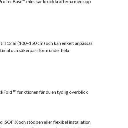
ar. ProTecBase™ minskar krockkrafterna med upp
till 12 år (100–150 cm) och kan enkelt anpassas
ptimal och säkerpassform under hela
ckFold ™ funktionen får du en tydlig överblick
d ISOFIX och stödben eller flexibel installation