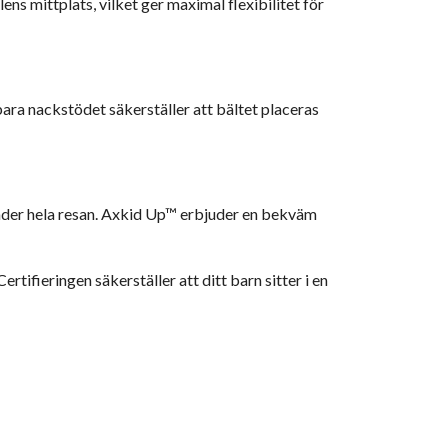
ens mittplats, vilket ger maximal flexibilitet för
ra nackstödet säkerställer att bältet placeras
under hela resan. Axkid Up™ erbjuder en bekväm
ifieringen säkerställer att ditt barn sitter i en