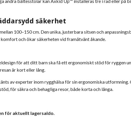
a andra bältesstolar kan Axkid Up™ installeras tre i rad eller på bil
äddarsydd säkerhet
ellan 100–150 cm. Den unika, justerbara sitsen och anpassningsba
ar komfort och ökar säkerheten vid framåtvänt åkande.
design för att ditt barn ska få ett ergonomiskt stöd för ryggen 
san är kort eller lång.
ts av experter inom rygghälsa för sin ergonomiska utformning. Cert
töd, för säkra och behagliga resor, både korta och långa.
n för aktuellt lagersaldo.