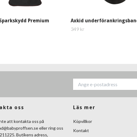
 Sparkskydd Premium
Axkid underförankringsban
349 kr
akta oss
Läs mer
nte att kontakta oss på
Köpvillkor
ad@babyproffsen.se
eller ring oss
Kontakt
211225. Butikens adress,