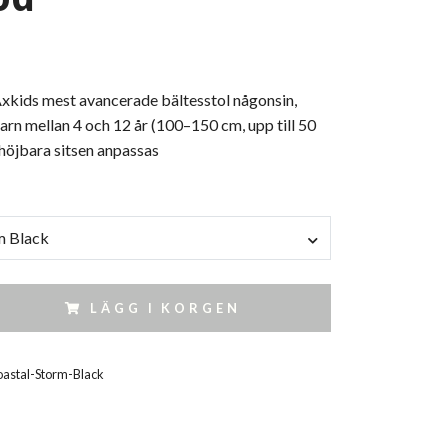
xkids mest avancerade bältesstol någonsin,
arn mellan 4 och 12 år (100–150 cm, upp till 50
 höjbara sitsen anpassas
m Black
LÄGG I KORGEN
astal-Storm-Black