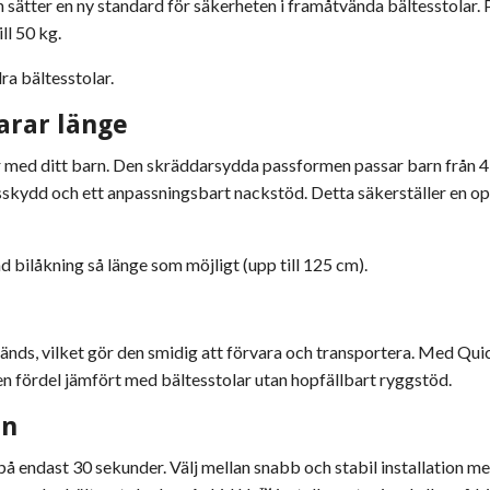
h sätter en ny standard för säkerheten i framåtvända bältesstol
ll 50 kg.
ra bältesstolar.
arar länge
 med ditt barn. Den skräddarsydda passformen passar barn från 4 
skydd och ett anpassningsbart nackstöd. Detta säkerställer en o
bilåkning så länge som möjligt (upp till 125 cm).
vänds, vilket gör den smidig att förvara och transportera. Med Qui
n fördel jämfört med bältesstolar utan hopfällbart ryggstöd.
on
å endast 30 sekunder. Välj mellan snabb och stabil installation me