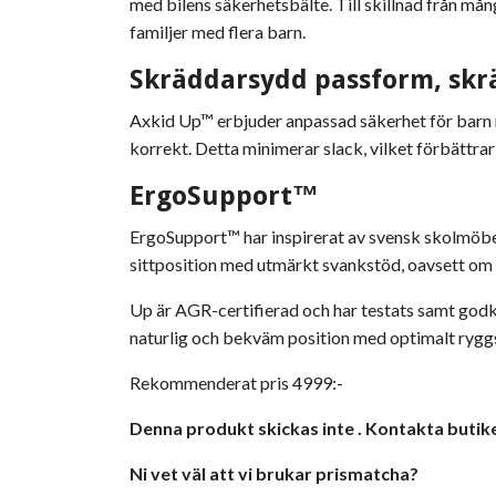
med bilens säkerhetsbälte. Till skillnad från mång
familjer med flera barn.
Skräddarsydd passform, skr
Axkid Up™ erbjuder anpassad säkerhet för barn m
korrekt. Detta minimerar slack, vilket förbättr
ErgoSupport™
ErgoSupport™ har inspirerat av svensk skolmöbel
sittposition med utmärkt svankstöd, oavsett om re
Up är AGR-certifierad och har testats samt godkän
naturlig och bekväm position med optimalt ryggs
Rekommenderat pris 4999:-
Denna produkt skickas inte . Kontakta butike
Ni vet väl att vi brukar prismatcha?