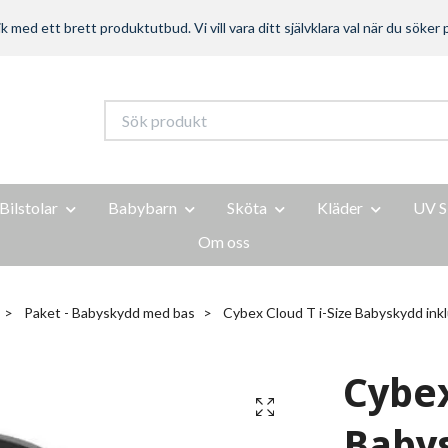
ed ett brett produktutbud. Vi vill vara ditt självklara val när du söker p
Bilstolar
Babybarn
Sköta
Kläder
UV S
Om oss
Paket - Babyskydd med bas
Cybex Cloud T i-Size Babyskydd ink
Cybex
Babys