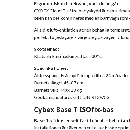
Ergonomisk och bekväm, vart du än går
CYBEX Cloud T i-Size babyskydd är den ultimata
bilen kan det kombineras med en barnvagn som en
Allsidig luftventilation ger en behaglig temperat
perfekt följeslagare – varje steg på vägen: Cloud 
Skötselråd:
Klädseln kan maskintvättas i 30 °C.
Specifikationer:
Åldersspann: Från nyfödd upp till ca 24 månader
Barnets längd: 45–87 cm
Barnets vikt: Max 13 kg
Godkännandeföreskrift: UN R129/03
Cybex Base T ISOfix-bas
Base T klickas enkelt fast i din bil – helt utan 
Installationen är säker och enkel tack vare opti