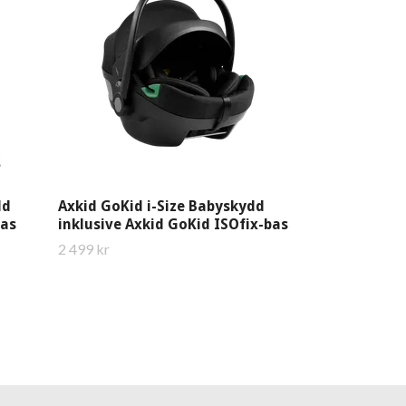
Baby-Safe Co
Kontakta butiken
dd
Axkid GoKid i-Size Babyskydd
bas
inklusive Axkid GoKid ISOfix-bas
2 499 kr