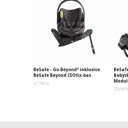
BeSafe - Go Beyond² inklusive
BeSafe
BeSafe Beyond ISOfix-bas
Babysk
Modul
6 798 kr
3 499 k