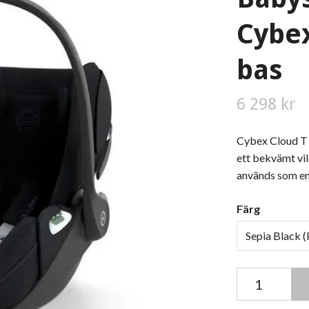
Cybex
bas
6 298 kr
Cybex Cloud T 
ett bekvämt vilo
används som en 
Färg
Sepia Black 