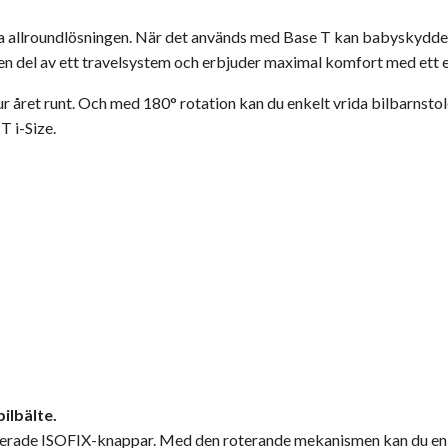
 allroundlösningen. När det används med Base T kan babyskyddet 
 del av ett travelsystem och erbjuder maximal komfort med ett e
ur året runt. Och med 180° rotation kan du enkelt vrida bilbarnstol
T i-Size.
bilbälte.
merade ISOFIX-knappar. Med den roterande mekanismen kan du enkelt 