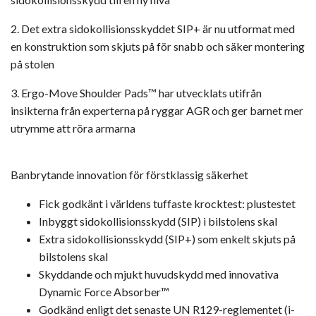
2. Det extra sidokollisionsskyddet SIP+ är nu utformat med
en konstruktion som skjuts på för snabb och säker montering
på stolen
3. Ergo-Move Shoulder Pads™ har utvecklats utifrån
insikterna från experterna på ryggar AGR och ger barnet mer
utrymme att röra armarna
Banbrytande innovation för förstklassig säkerhet
Fick godkänt i världens tuffaste krocktest: plustestet
Inbyggt sidokollisionsskydd (SIP) i bilstolens skal
Extra sidokollisionsskydd (SIP+) som enkelt skjuts på
bilstolens skal
Skyddande och mjukt huvudskydd med innovativa
Dynamic Force Absorber™
Godkänd enligt det senaste UN R129-reglementet (i-