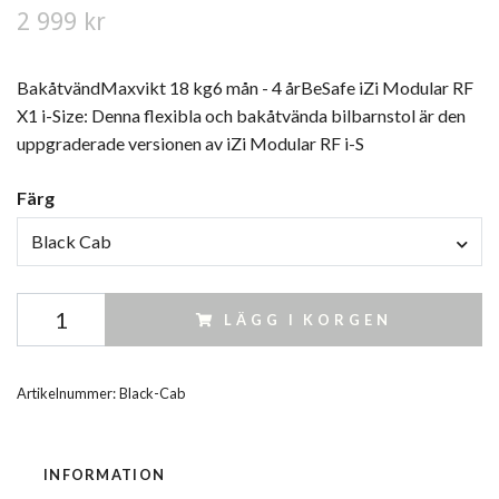
2 999 kr
BakåtvändMaxvikt 18 kg6 mån - 4 årBeSafe iZi Modular RF
X1 i-Size: Denna flexibla och bakåtvända bilbarnstol är den
uppgraderade versionen av iZi Modular RF i-S
Färg
Black Cab
LÄGG I KORGEN
Artikelnummer:
Black-Cab
INFORMATION