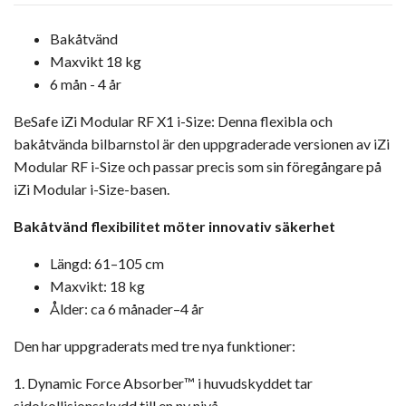
Bakåtvänd
Maxvikt 18 kg
6 mån - 4 år
BeSafe iZi Modular RF X1 i-Size: Denna flexibla och
bakåtvända bilbarnstol är den uppgraderade versionen av iZi
Modular RF i-Size och passar precis som sin föregångare på
iZi Modular i-Size-basen.
Bakåtvänd flexibilitet möter innovativ säkerhet
Längd: 61–105 cm
Maxvikt: 18 kg
Ålder: ca 6 månader–4 år
Den har uppgraderats med tre nya funktioner:
1. Dynamic Force Absorber™ i huvudskyddet tar
sidokollisionsskydd till en ny nivå