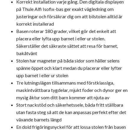
Korrekt installation varje gång. Den digitala displayen
på Thule Alfi Isofix-bas ger exakt vägledning om
justeringar och försäkrar dig om att bilstolen alltid är
korrekt installerad
Basen roterar 180 grader, vilket gör det enkelt att
placera eller lyfta upp barnet i eller ur stolen.
Säkerställer det säkraste sättet att resa för barnet,
bakåtvänt
Stolen har magneter på båda sidor som håller selens
spänne öppet och klart medan du placerar eller lyfter
upp barnet i eller ur stolen
Tre lutningslägen tillsammans med förstklassiga,
maskintvättbara tygdelar, mjukt foder och dynor ger en
mysig åktur som ditt barn kommer att njuta av
Stort nackstöd och säkerhetssele, båda fritt ställbara
utan fasta steg så att de kan anpassas perfekt efter det
växande barnets längd
En dold frigöringsnyckel för att lossa stolen från basen