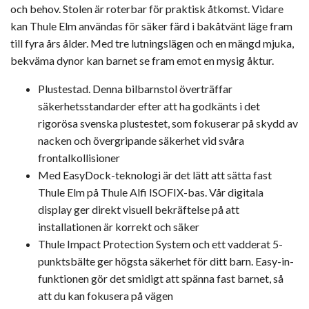
och behov. Stolen är roterbar för praktisk åtkomst. Vidare
kan Thule Elm användas för säker färd i bakåtvänt läge fram
till fyra års ålder. Med tre lutningslägen och en mängd mjuka,
bekväma dynor kan barnet se fram emot en mysig åktur.
Plustestad. Denna bilbarnstol överträffar
säkerhetsstandarder efter att ha godkänts i det
rigorösa svenska plustestet, som fokuserar på skydd av
nacken och övergripande säkerhet vid svåra
frontalkollisioner
Med EasyDock-teknologi är det lätt att sätta fast
Thule Elm på Thule Alfi ISOFIX-bas. Vår digitala
display ger direkt visuell bekräftelse på att
installationen är korrekt och säker
Thule Impact Protection System och ett vadderat 5-
punktsbälte ger högsta säkerhet för ditt barn. Easy-in-
funktionen gör det smidigt att spänna fast barnet, så
att du kan fokusera på vägen