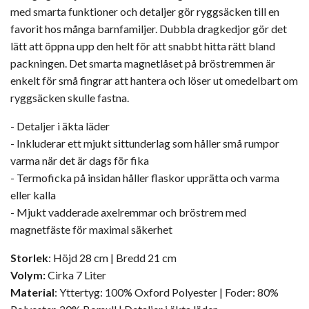
med smarta funktioner och detaljer gör ryggsäcken till en
favorit hos många barnfamiljer. Dubbla dragkedjor gör det
lätt att öppna upp den helt för att snabbt hitta rätt bland
packningen. Det smarta magnetlåset på bröstremmen är
enkelt för små fingrar att hantera och löser ut omedelbart om
ryggsäcken skulle fastna.
- Detaljer i äkta läder
- Inkluderar ett mjukt sittunderlag som håller små rumpor
varma när det är dags för fika
- Termoficka på insidan håller flaskor upprätta och varma
eller kalla
- Mjukt vadderade axelremmar och bröstrem med
magnetfäste för maximal säkerhet
Storlek
: Höjd 28 cm | Bredd 21 cm
Volym:
Cirka 7 Liter
Material
: Yttertyg: 100% Oxford Polyester | Foder: 80%