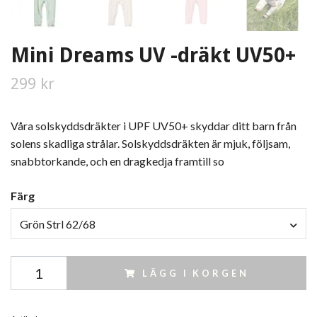
Mini Dreams UV -dräkt UV50+
299 kr
Våra solskyddsdräkter i UPF UV50+ skyddar ditt barn från
solens skadliga strålar. Solskyddsdräkten är mjuk, följsam,
snabbtorkande, och en dragkedja framtill so
Färg
Grön Strl 62/68
LÄGG I KORGEN