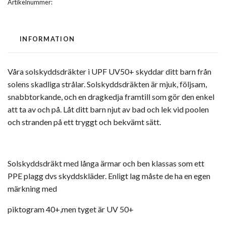
Artikelnummer:
INFORMATION
Våra solskyddsdräkter i UPF UV50+
skyddar
ditt barn från
solens skadliga
strålar.
Solskyddsdräkten är mjuk, följsam,
snabbtorkande, och en dragkedja framtill som gör den enkel
att ta av och på.
Låt ditt barn njut av bad och lek vid poolen
och stranden på ett tryggt och bekvämt sätt.
Solskyddsdräkt med långa ärmar och ben klassas som ett
PPE plagg dvs skyddskläder. Enligt lag måste de ha en egen
märkning med
piktogram 40+,men tyget är UV 50+