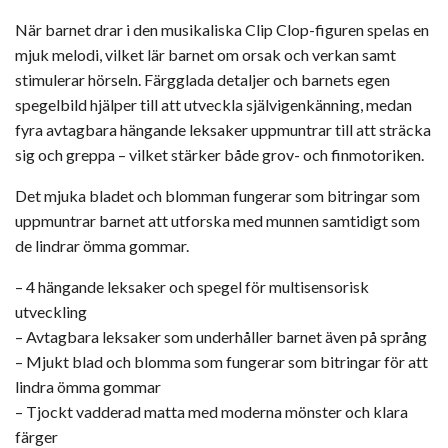
När barnet drar i den musikaliska Clip Clop-figuren spelas en
mjuk melodi, vilket lär barnet om orsak och verkan samt
stimulerar hörseln. Färgglada detaljer och barnets egen
spegelbild hjälper till att utveckla självigenkänning, medan
fyra avtagbara hängande leksaker uppmuntrar till att sträcka
sig och greppa – vilket stärker både grov- och finmotoriken.
Det mjuka bladet och blomman fungerar som bitringar som
uppmuntrar barnet att utforska med munnen samtidigt som
de lindrar ömma gommar.
– 4 hängande leksaker och spegel för multisensorisk
utveckling
– Avtagbara leksaker som underhåller barnet även på språng
– Mjukt blad och blomma som fungerar som bitringar för att
lindra ömma gommar
– Tjockt vadderad matta med moderna mönster och klara
färger