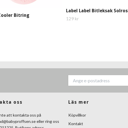
Label Label Bitleksak Solros
ooler Bitring
129 kr
akta oss
Läs mer
nte att kontakta oss på
Köpvillkor
ad@babyproffsen.se
eller ring oss
Kontakt
211225. Butikens adress,