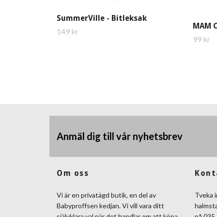
SummerVille - Bitleksak
MAM C
149 kr
99 kr
Anmäl dig till vår nyhetsbrev
Om oss
Kont
Vi är en privatägd butik, en del av
Tveka i
Babyproffsen kedjan. Vi vill vara ditt
halmst
självklara val när det handlar om att köpa
på 035 