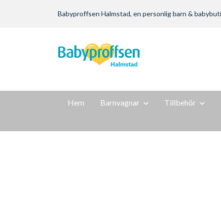
Babyproffsen Halmstad, en personlig barn & babybutik m
Hem
Barnvagnar
Tillbehör