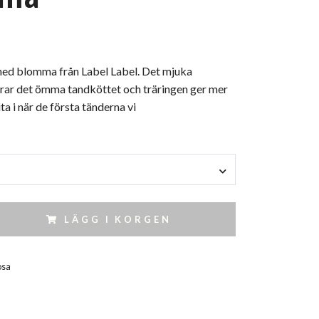
 med blomma från Label Label. Det mjuka
erar det ömma tandköttet och träringen ger mer
ta i när de första tänderna vi
LÄGG I KORGEN
osa