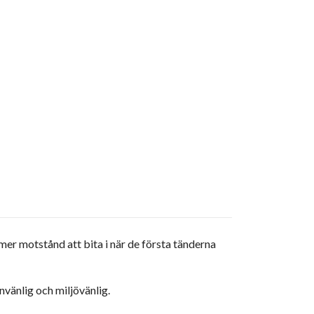
er motstånd att bita i när de första tänderna
nvänlig och miljövänlig.