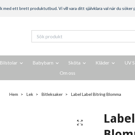
ed ett brett produktutbud. Vi vill vara ditt självklara val när du söker p
Bilstolar
Babybarn
Sköta
Kläder
UV S
Om oss
Hem
Lek
Bitleksaker
Label Label Bitring Blomma
Label
Blo