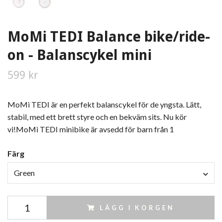
MoMi TEDI Balance bike/ride-
on - Balanscykel mini
599 kr
MoMi TEDI är en perfekt balanscykel för de yngsta. Lätt,
stabil, med ett brett styre och en bekväm sits. Nu kör
vi!MoMi TEDI minibike är avsedd för barn från 1
Färg
Green
LÄGG I KORGEN