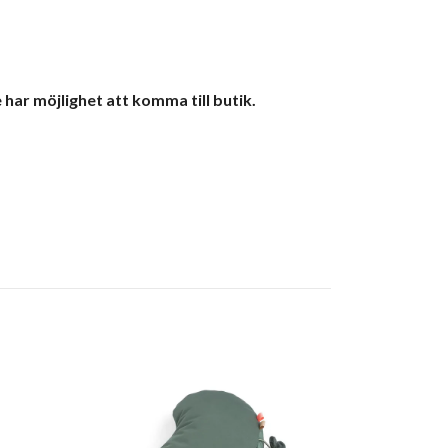
har möjlighet att komma till butik.
Little Dutch
Activity cud
399 kr