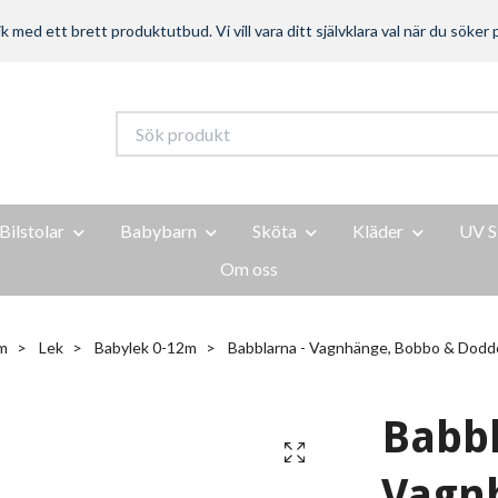
ed ett brett produktutbud. Vi vill vara ditt självklara val när du söker p
Bilstolar
Babybarn
Sköta
Kläder
UV S
Om oss
m
Lek
Babylek 0-12m
Babblarna - Vagnhänge, Bobbo & Dodd
Babbl
Vagn