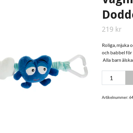
Dodd
219 kr
Roliga, mjuka 
och babbel för 
Alla barn älska
Artikelnummer:
6