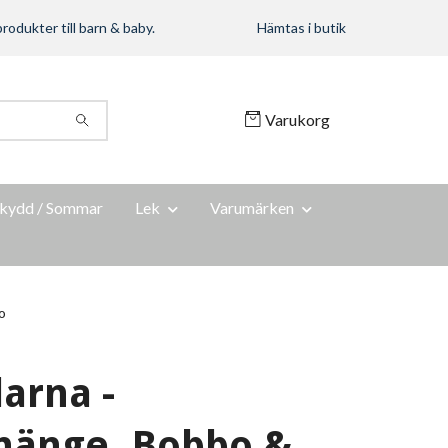
rodukter till barn & baby.
Hämtas i butik
Varukorg
kydd / Sommar
Lek
Varumärken
o
arna -
hänge, Bobbo &