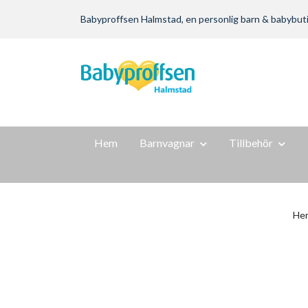
Babyproffsen Halmstad, en personlig barn & babybutik m
Hem
Barnvagnar
Tillbehör
He