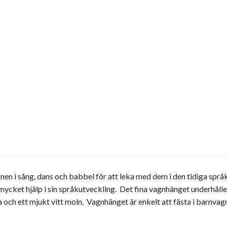
en i sång, dans och babbel för att leka med dem i den tidiga språ
r mycket hjälp i sin språkutveckling. Det fina vagnhänget underhåll
ch ett mjukt vitt moln. Vagnhänget är enkelt att fästa i barnvagne