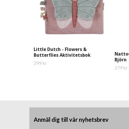
Little Dutch - Flowers &
Natto
Butterflies Aktivitetsbok
Björn
299 kr
279 kr
Anmäl dig till vår nyhetsbrev