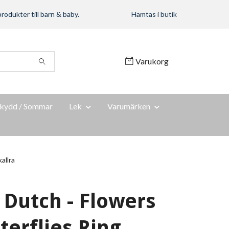
rodukter till barn & baby.
Hämtas i butik
Varukorg
kydd / Sommar
Lek
Varumärken
allra
e Dutch - Flowers
terflies Ring