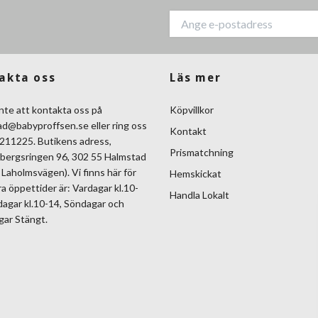
akta oss
Läs mer
nte att kontakta oss på
Köpvillkor
ad@babyproffsen.se
eller ring oss
Kontakt
211225. Butikens adress,
Prismatchning
bergsringen 96, 302 55 Halmstad
Laholmsvägen). Vi finns här för
Hemskickat
ra öppettider är: Vardagar kl.10-
Handla Lokalt
dagar kl.10-14, Söndagar och
gar Stängt.