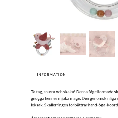
INFORMATION
Ta tag, snurra och skaka!
Denna fågelformade skal
gnugga hennes mjuka mage.
Den genomskinliga r
leksak.
Skallerringen förbättrar hand-öga-koordi
Åldersrekommendation:
0+ månader