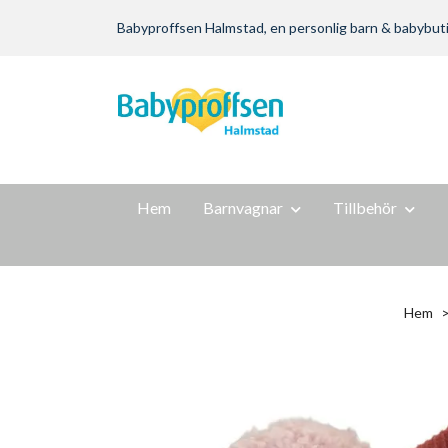
Babyproffsen Halmstad, en personlig barn & babybutik m
Hem
Barnvagnar
Tillbehör
Hem