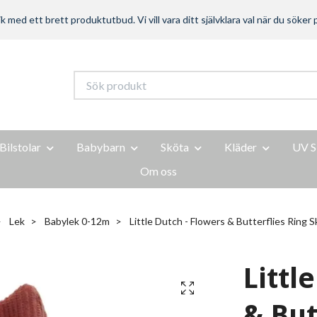
ed ett brett produktutbud. Vi vill vara ditt självklara val när du söker p
Bilstolar
Babybarn
Sköta
Kläder
UV S
Om oss
Lek
Babylek 0-12m
Little Dutch - Flowers & Butterflies Ring Sk
Littl
& But