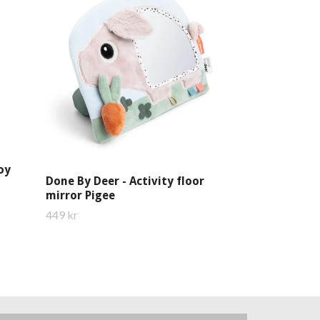
Babygym
1 299 kr
Toy
Done By Deer - Activity floor
mirror Pigee
449 kr