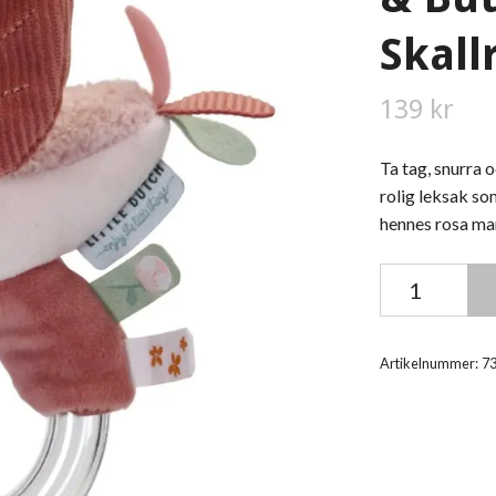
Skall
139 kr
Ta tag, snurra 
rolig leksak so
hennes rosa ma
Artikelnummer:
7