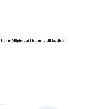
 har möjlighet att komma till butiken.
Little Dutch