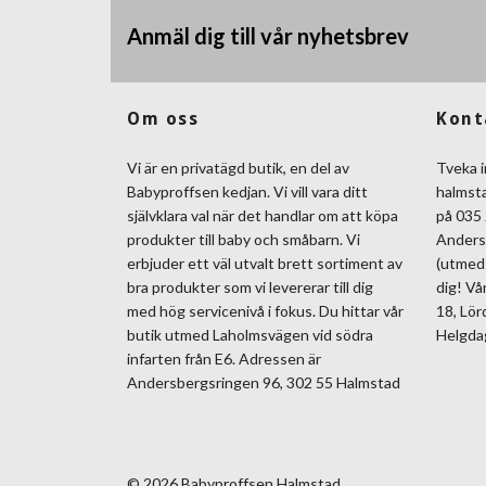
Anmäl dig till vår nyhetsbrev
Om oss
Kont
Vi är en privatägd butik, en del av
Tveka i
Babyproffsen kedjan. Vi vill vara ditt
halmst
självklara val när det handlar om att köpa
på 035 
produkter till baby och småbarn. Vi
Anders
erbjuder ett väl utvalt brett sortiment av
(utmed 
bra produkter som vi levererar till dig
dig! Vå
med hög servicenivå i fokus. Du hittar vår
18, Lör
butik utmed Laholmsvägen vid södra
Helgda
infarten från E6. Adressen är
Andersbergsringen 96, 302 55 Halmstad
© 2026 Babyproffsen Halmstad