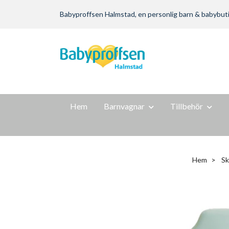
Babyproffsen Halmstad, en personlig barn & babybutik m
Hem
Barnvagnar
Tillbehör
Hem
Sk