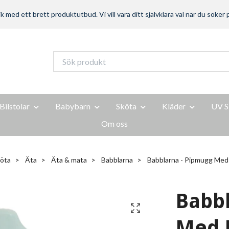
ed ett brett produktutbud. Vi vill vara ditt självklara val när du söker p
Bilstolar
Babybarn
Sköta
Kläder
UV S
Om oss
öta
Äta
Äta & mata
Babblarna
Babblarna - Pipmugg Med
Babbl
Med 