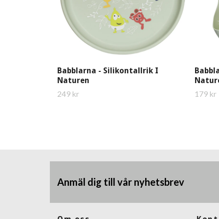
Babblarna - Silikontallrik I
Babbla
Naturen
Natur
249 kr
179 kr
Anmäl dig till vår nyhetsbrev