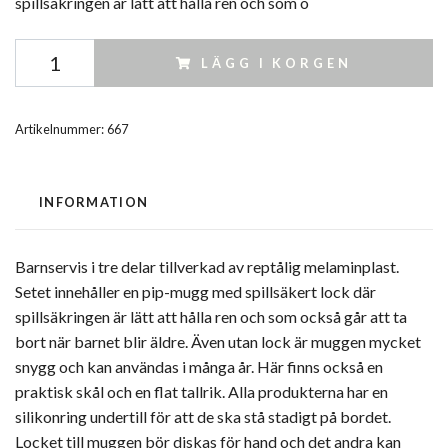
spillsäkringen är lätt att hålla ren och som o
LÄGG I KORGEN
Artikelnummer:
667
INFORMATION
Barnservis i tre delar tillverkad av reptålig melaminplast.
Setet innehåller en pip-mugg med spillsäkert lock där
spillsäkringen är lätt att hålla ren och som också går att ta
bort när barnet blir äldre. Även utan lock är muggen mycket
snygg och kan användas i många år. Här finns också en
praktisk skål och en flat tallrik. Alla produkterna har en
silikonring undertill för att de ska stå stadigt på bordet.
Locket till muggen bör diskas för hand och det andra kan