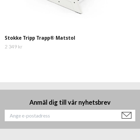
Stokke Tripp Trapp® Matstol
2 349 kr
Anmäl dig till vår nyhetsbrev