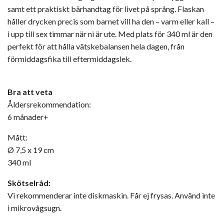
samt ett praktiskt bärhandtag för livet på språng. Flaskan
håller drycken precis som barnet vill ha den – varm eller kall –
i upp till sex timmar när ni är ute. Med plats för 340 ml är den
perfekt för att hålla vätskebalansen hela dagen, från
förmiddagsfika till eftermiddagslek.
Bra att veta
Åldersrekommendation:
6 månader+
Mått:
Ø 7,5 x 19 cm
340 ml
Skötselråd:
Vi rekommenderar inte diskmaskin. Får ej frysas. Använd inte
i mikrovågsugn.