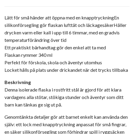
Lätt för små händer att öppna med en knapptryckningEn
silikonförsegling gör flaskan lufttät och läckagesäkerHåller
drycken varm eller kall i upp till 6 timmar, med en gradvis
temperaturförändring över tid
Ett praktiskt bärhandtag gör den enkel att ta med
Flaskan rymmer 340 ml
Perfekt för förskola, skola och äventyr utomhus
Locket hålls på plats under drickandet när det trycks tillbaka
Beskrivning
Denna isolerade flaska i rostfritt stål är gjord för att klara
vardagens alla stötar, stökiga stunder och äventyr som ditt
barn kan tänkas ge sig ut på.
Genomtänkta detaljer gör att barnet enkelt kan använda den
själv: ett lock med knapptryckning anpassat för små fingrar,
en säker silikonförsegling som förhindrar spill i ryggsäcken