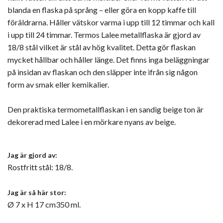
blanda en flaska på språng – eller göra en kopp kaffe till
föräldrarna. Håller vätskor varma i upp till 12 timmar och kall
i upp till 24 timmar. Termos Lalee metallflaska är gjord av
18/8 stål vilket är stål av hög kvalitet. Detta gör flaskan
mycket hållbar och håller länge. Det finns inga beläggningar
på insidan av flaskan och den släpper inte ifrån sig någon
form av smak eller kemikalier.
Den praktiska termometallflaskan i en sandig beige ton är
dekorerad med Lalee i en mörkare nyans av beige.
Jag är gjord av:
Rostfritt stål: 18/8.
Jag är så här stor:
Ø 7 x H 17 cm350 ml.