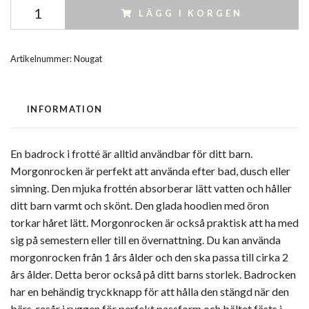
LÄGG I KORGEN
Artikelnummer:
Nougat
INFORMATION
En badrock i frotté är alltid användbar för ditt barn.
Morgonrocken är perfekt att använda efter bad, dusch eller
simning. Den mjuka frottén absorberar lätt vatten och håller
ditt barn varmt och skönt. Den glada hoodien med öron
torkar håret lätt. Morgonrocken är också praktisk att ha med
sig på semestern eller till en övernattning. Du kan använda
morgonrocken från 1 års ålder och den ska passa till cirka 2
års ålder. Detta beror också på ditt barns storlek. Badrocken
har en behändig tryckknapp för att hålla den stängd när den
bärs, resår i ryggen för perfekt passform och bältet fästs i