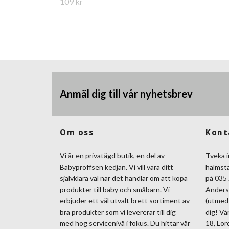
109 kr
Anmäl dig till vår nyhetsbrev
Om oss
Kont
Vi är en privatägd butik, en del av
Tveka i
Babyproffsen kedjan. Vi vill vara ditt
halmst
självklara val när det handlar om att köpa
på 035 
produkter till baby och småbarn. Vi
Anders
erbjuder ett väl utvalt brett sortiment av
(utmed 
bra produkter som vi levererar till dig
dig! Vå
med hög servicenivå i fokus. Du hittar vår
18, Lör