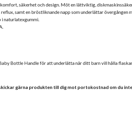
omfort, säkerhet och design. Möt en lättviktig, diskmaskinssäker, p
h reflux, samt en bröstliknande napp som underlättar övergången
 i naturlatexgummi.
A.
 Bottle Handle för att underlätta när ditt barn vill hålla flaskan 
 skickar gärna produkten till dig mot portokostnad om du inte