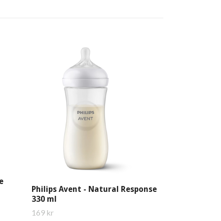
Philips Aven
330 ml Deco
179 kr
e
Philips Avent - Natural Response
330 ml
169 kr