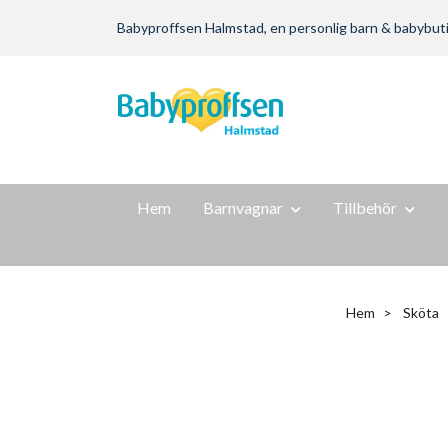
Babyproffsen Halmstad, en personlig barn & babybutik m
Hem
Barnvagnar
Tillbehör
Hem
Sköta