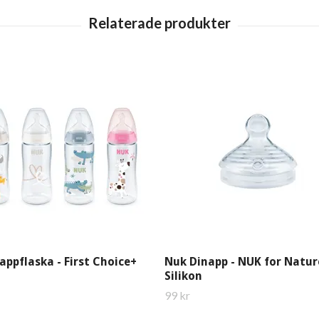
ppflaska - First Choice+
Nuk Dinapp - NUK for Natur
l
Silikon
99 kr