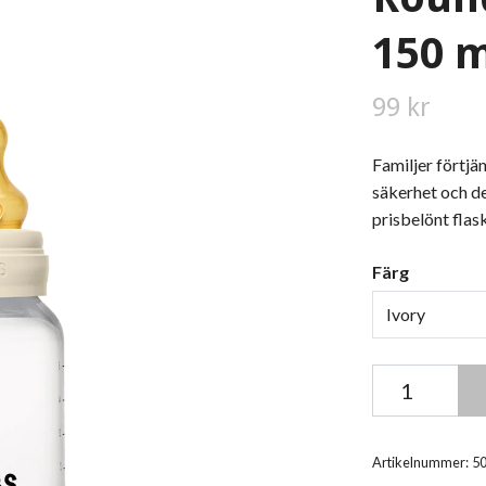
150 m
99 kr
Familjer förtjä
säkerhet och de
prisbelönt flask
Färg
Ivory
Artikelnummer:
5