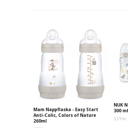
NUK Na
Mam Nappflaska - Easy Start
300 m
Anti-Colic, Colors of Nature
119 kr
260ml