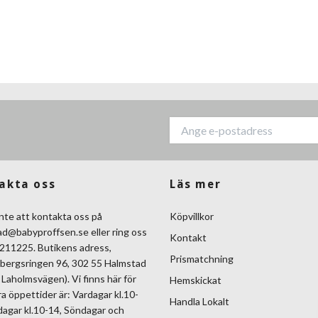
akta oss
Läs mer
nte att kontakta oss på
Köpvillkor
ad@babyproffsen.se
eller ring oss
Kontakt
211225. Butikens adress,
Prismatchning
bergsringen 96, 302 55 Halmstad
Laholmsvägen). Vi finns här för
Hemskickat
ra öppettider är: Vardagar kl.10-
Handla Lokalt
dagar kl.10-14, Söndagar och