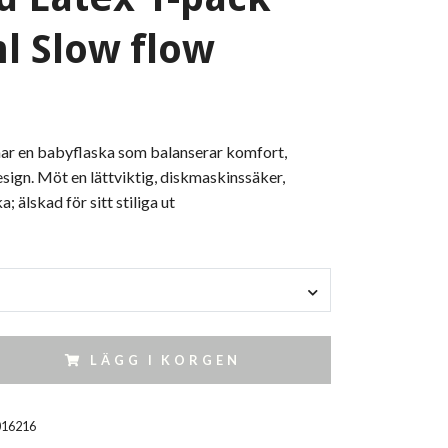
l Slow flow
nar en babyflaska som balanserar komfort,
sign. Möt en lättviktig, diskmaskinssäker,
a; älskad för sitt stiliga ut
LÄGG I KORGEN
016216