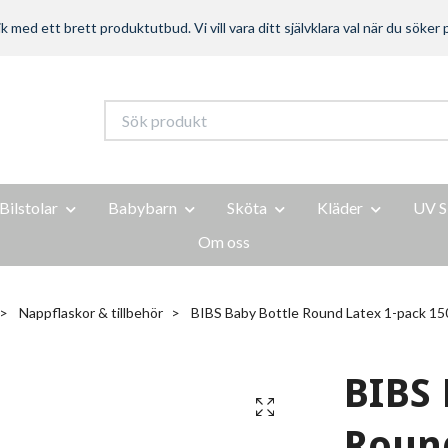
ed ett brett produktutbud. Vi vill vara ditt självklara val när du söker p
Bilstolar
Babybarn
Sköta
Kläder
UV S
Om oss
Nappflaskor & tillbehör
BIBS Baby Bottle Round Latex 1-pack 150
BIBS 
Round