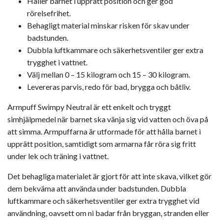
Håller barnet i upprätt position och ger god
rörelsefrihet.
Behagligt material minskar risken för skav under
badstunden.
Dubbla luftkammare och säkerhetsventiler ger extra
trygghet i vattnet.
Välj mellan 0 – 15 kilogram och 15 – 30 kilogram.
Levereras parvis, redo för bad, brygga och båtliv.
Armpuff Swimpy Neutral är ett enkelt och tryggt
simhjälpmedel när barnet ska vänja sig vid vatten och öva på
att simma. Armpuffarna är utformade för att hålla barnet i
upprätt position, samtidigt som armarna får röra sig fritt
under lek och träning i vattnet.
Det behagliga materialet är gjort för att inte skava, vilket gör
dem bekväma att använda under badstunden. Dubbla
luftkammare och säkerhetsventiler ger extra trygghet vid
användning, oavsett om ni badar från bryggan, stranden eller