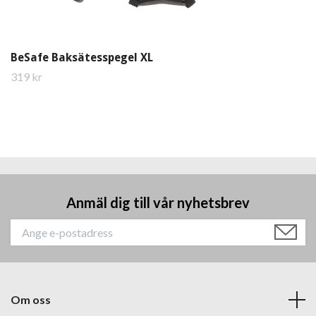
BeSafe Baksätesspegel XL
319 kr
Anmäl dig till vår nyhetsbrev
Om oss