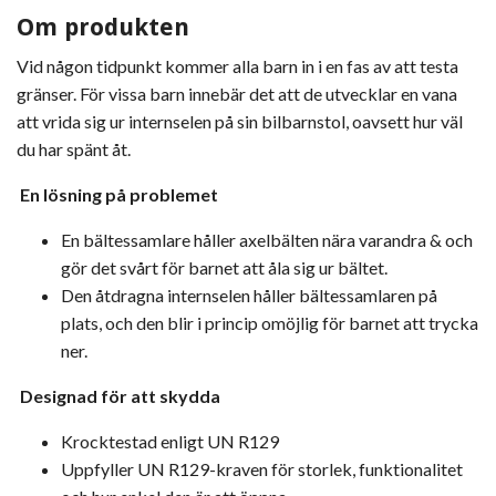
Om produkten
Vid någon tidpunkt kommer alla barn in i en fas av att testa
gränser. För vissa barn innebär det att de utvecklar en vana
att vrida sig ur internselen på sin bilbarnstol, oavsett hur väl
du har spänt åt.
En lösning på problemet
En bältessamlare håller axelbälten nära varandra & och
gör det svårt för barnet att åla sig ur bältet.
Den åtdragna internselen håller bältessamlaren på
plats, och den blir i princip omöjlig för barnet att trycka
ner.
Designad för att skydda
Krocktestad enligt UN R129
Uppfyller UN R129-kraven för storlek, funktionalitet