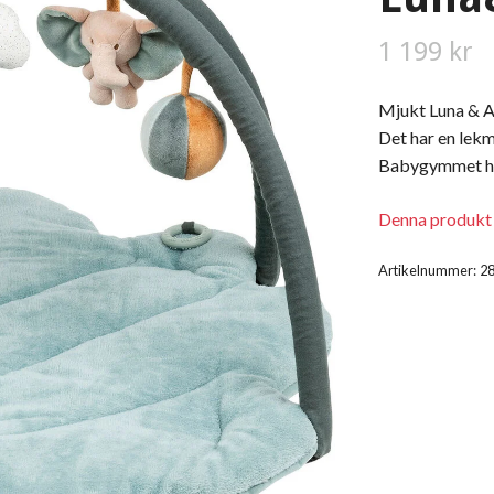
1 199 kr
Mjukt Luna & A
Det har en lek
Babygymmet har 
Denna produkt s
Artikelnummer:
2