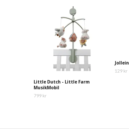
Jollei
129 kr
Little Dutch - Little Farm
MusikMobil
799 kr