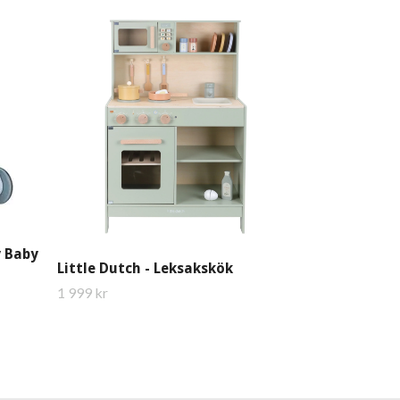
Little Dutch 
349 kr
y Baby
Little Dutch - Leksakskök
1 999 kr