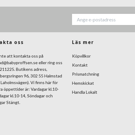
akta oss
Läs mer
nte att kontakta oss på
Köpvillkor
ad@babyproffsen.se
eller ring oss
Kontakt
211225. Butikens adress,
Prismatchning
bergsringen 96, 302 55 Halmstad
Laholmsvägen). Vi finns här för
Hemskickat
ra öppettider är: Vardagar kl.10-
Handla Lokalt
dagar kl.10-14, Söndagar och
gar Stängt.