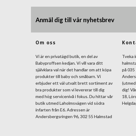
Anmäl dig till vår nyhetsbrev
Om oss
Kont
Vi är en privatägd butik, en del av
Tveka i
Babyproffsen kedjan. Vi vill vara ditt
halmst
självklara val när det handlar om att köpa
på 035 
produkter till baby och småbarn. Vi
Anders
erbjuder ett väl utvalt brett sortiment av
(utmed 
bra produkter som vi levererar till dig
dig! Vå
med hög servicenivå i fokus. Du hittar vår
18, Lör
butik utmed Laholmsvägen vid södra
Helgda
infarten från E6. Adressen är
Andersbergsringen 96, 302 55 Halmstad