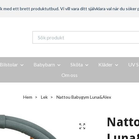
ed ett brett produktutbud. Vi vill vara ditt självklara val när du söker p
Bilstolar
Babybarn
Sköta
Kläder
UV S
Om oss
Hem
Lek
Nattou Babygym Luna&Alex
Natt
Luna