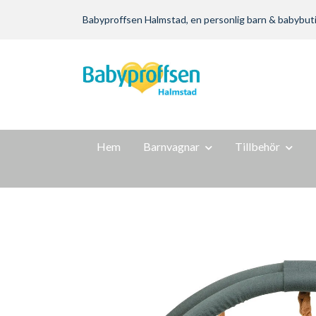
Babyproffsen Halmstad, en personlig barn & babybutik m
Hem
Barnvagnar
Tillbehör