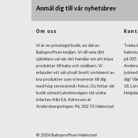
Anmäl dig till vår nyhetsbrev
Om oss
Kont
Vi är en privatägd butik, en del av
Tveka i
Babyproffsen kedjan. Vi vill vara ditt
halmst
självklara val när det handlar om att köpa
på 035 
produkter till baby och småbarn. Vi
Anders
erbjuder ett väl utvalt brett sortiment av
(utmed 
bra produkter som vi levererar till dig
dig! Vå
med hög servicenivå i fokus. Du hittar vår
18, Lör
butik utmed Laholmsvägen vid södra
Helgda
infarten från E6. Adressen är
Andersbergsringen 96, 302 55 Halmstad
© 2026 Babyproffsen Halmstad