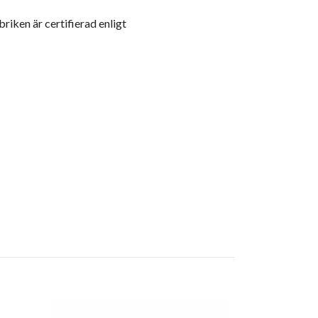
riken är certifierad enligt
Rätt Start, P