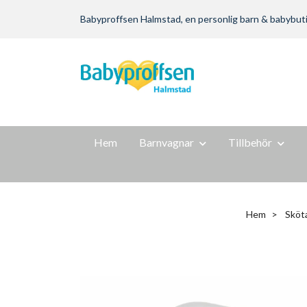
Babyproffsen Halmstad, en personlig barn & babybutik m
Hem
Barnvagnar
Tillbehör
Hem
Sköt