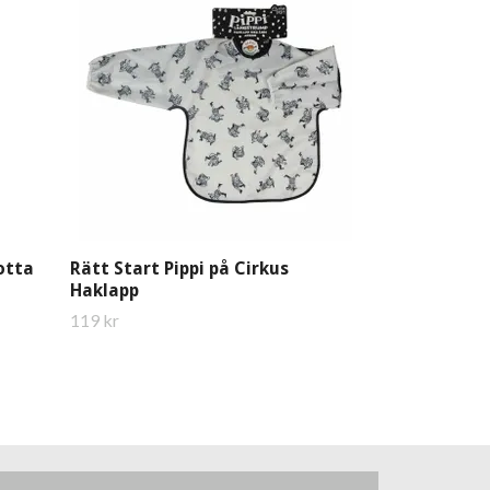
85 kr
otta
Rätt Start Pippi på Cirkus
Haklapp
119 kr