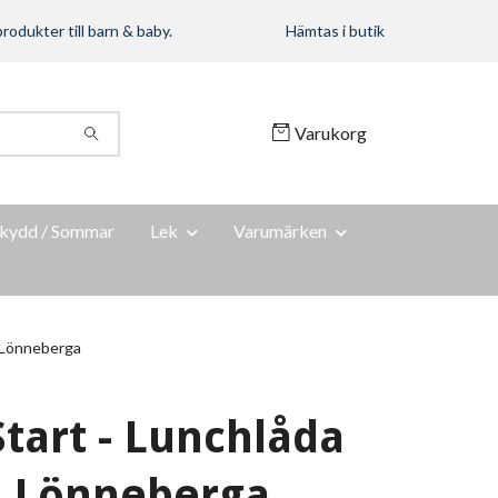
rodukter till barn & baby.
Hämtas i butik
Varukorg
kydd / Sommar
Lek
Varumärken
i Lönneberga
Start - Lunchlåda
i Lönneberga