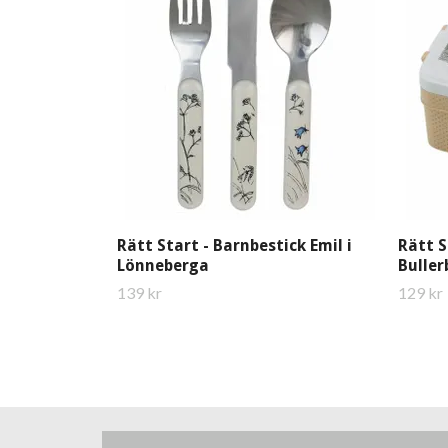
Rätt Start - Barnbestick Emil i
Rätt S
Lönneberga
Buller
139 kr
129 kr