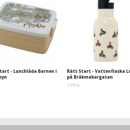
tart - Lunchlåda Barnen i
Rätt Start - Vattenflaska L
byn
på Bråkmakargatan
199 kr