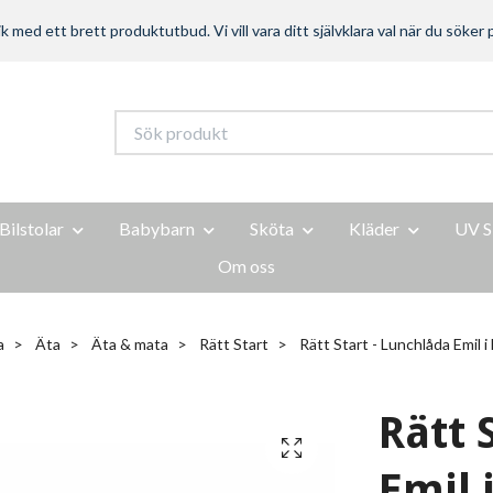
ed ett brett produktutbud. Vi vill vara ditt självklara val när du söker p
Bilstolar
Babybarn
Sköta
Kläder
UV S
Om oss
a
Äta
Äta & mata
Rätt Start
Rätt Start - Lunchlåda Emil 
Rätt 
Emil 