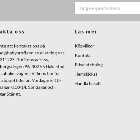
akta oss
Läs mer
nte att kontakta oss på
Köpvillkor
ad@babyproffsen.se
eller ring oss
Kontakt
211225. Butikens adress,
Prismatchning
bergsringen 96, 302 55 Halmstad
Laholmsvägen). Vi finns här för
Hemskickat
ra öppettider är: Vardagar kl.10-
Handla Lokalt
dagar kl.10-14, Söndagar och
gar Stängt.